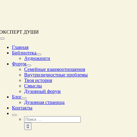
Перейти
к
контенту
ЭКСПЕРТ ДУШИ
Переключение
навигации
Главная
Библиотека
Аудиокниги
Форум
Семейные взаимоотношения
Внутриличностные проблемы
Твоя история
Смыслы
Духовный форум
Блог
Духовная страница
Контакты
Результат
поиска: