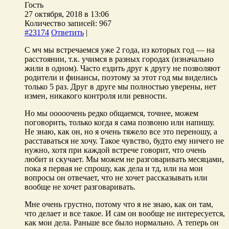
Гость
27 октября, 2018 в 13:06
Количество записей: 967
#23174
Ответить
|
С мч мы встречаемся уже 2 года, из которых год — на
расстоянии, т.к. учимся в разных городах (изначально
жили в одном). Часто ездить друг к другу не позволяют
родители и финансы, поэтому за этот год мы виделись
только 5 раз. Друг в друге мы полностью уверены, нет
измен, никакого контроля или ревности.
Но мы ооооочень редко общаемся, точнее, можем
поговорить, только когда я сама позвоню или напишу.
Не знаю, как он, но я очень тяжело все это переношу, а
расставаться не хочу. Такое чувство, будто ему ничего не
нужно, хотя при каждой встрече говорит, что очень
любит и скучает. Мы можем не разговаривать месяцами,
пока я первая не спрошу, как дела и тд, или на мои
вопросы он отвечает, что не хочет рассказывать или
вообще не хочет разговаривать.
Мне очень грустно, потому что я не знаю, как он там,
что делает и все такое. И сам он вообще не интересуется,
как мои дела. Раньше все было нормально. А теперь он