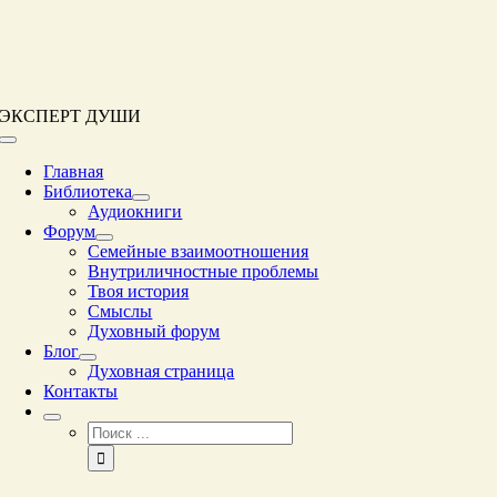
Перейти
к
контенту
ЭКСПЕРТ ДУШИ
Переключение
навигации
Главная
Библиотека
Аудиокниги
Форум
Семейные взаимоотношения
Внутриличностные проблемы
Твоя история
Смыслы
Духовный форум
Блог
Духовная страница
Контакты
Результат
поиска: