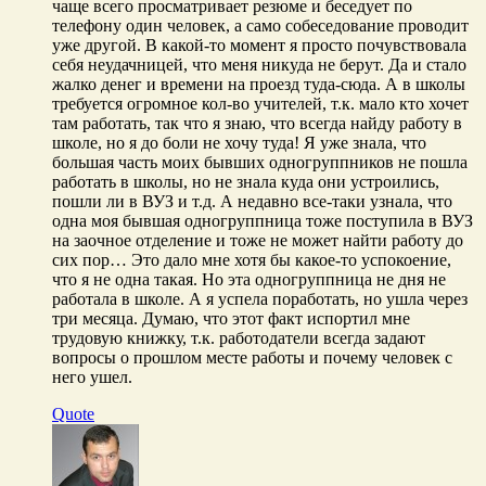
чаще всего просматривает резюме и беседует по
телефону один человек, а само собеседование проводит
уже другой. В какой-то момент я просто почувствовала
себя неудачницей, что меня никуда не берут. Да и стало
жалко денег и времени на проезд туда-сюда. А в школы
требуется огромное кол-во учителей, т.к. мало кто хочет
там работать, так что я знаю, что всегда найду работу в
школе, но я до боли не хочу туда! Я уже знала, что
большая часть моих бывших одногруппников не пошла
работать в школы, но не знала куда они устроились,
пошли ли в ВУЗ и т.д. А недавно все-таки узнала, что
одна моя бывшая одногруппница тоже поступила в ВУЗ
на заочное отделение и тоже не может найти работу до
сих пор… Это дало мне хотя бы какое-то успокоение,
что я не одна такая. Но эта одногруппница не дня не
работала в школе. А я успела поработать, но ушла через
три месяца. Думаю, что этот факт испортил мне
трудовую книжку, т.к. работодатели всегда задают
вопросы о прошлом месте работы и почему человек с
него ушел.
Quote