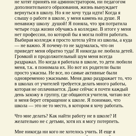
не хотят принять ни администратором, ни педагогом
дополнительного образования, жизнь вынуждает
вернуться в школу. Но я не хочу туда идти! Когда я
слышу о работе в школе, у меня камень на душе. Я
ненавижу школу душой! Я поняла, что зря потратила
четыре года жизни обучаясь в колледже. В итоге у меня
нет профессии, по которой бы я могла пойти работать.
Выбирая колледж я просто хотела уйти из школы, а куда
— не важно. Я почему-то не задумалась, что он
приведет меня обратно туда! Я никогда не любила детей.
Громкий и продолжительный шум меня всегда
раздражал. Но когда я работала в школе, то дети любили
меня, т.к. я понимала их. Но вот их родители были
просто ужасны. Не все, но самые активные были
одновременно ужасными. Меня дико раздражает то, что
в школах от учителей требуется делать много работы,
которая не оплачивается. Даже сейчас я почти каждый
день захожу в группу, где общаются учителя, читаю все
и меня берет отвращение к школе. Я понимаю, что
школа — это не то место, в котором я хочу работать.
Что мне делать? Как найти работу не в школе? И
желательно не с детьми, хотя их я могу потерпеть.
Мне никогда ни кого не хотелось учить. И еще я