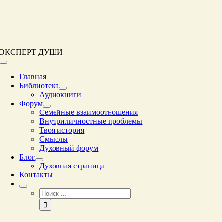
Перейти
к
контенту
ЭКСПЕРТ ДУШИ
Переключение
навигации
Главная
Библиотека
Аудиокниги
Форум
Семейные взаимоотношения
Внутриличностные проблемы
Твоя история
Смыслы
Духовный форум
Блог
Духовная страница
Контакты
Результат
поиска: