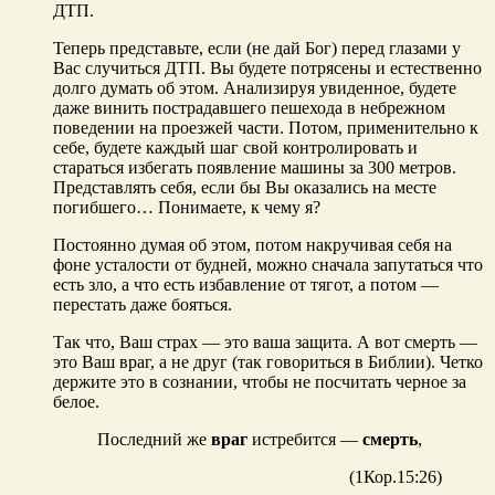
ДТП.
Теперь представьте, если (не дай Бог) перед глазами у
Вас случиться ДТП. Вы будете потрясены и естественно
долго думать об этом. Анализируя увиденное, будете
даже винить пострадавшего пешехода в небрежном
поведении на проезжей части. Потом, применительно к
себе, будете каждый шаг свой контролировать и
стараться избегать появление машины за 300 метров.
Представлять себя, если бы Вы оказались на месте
погибшего… Понимаете, к чему я?
Постоянно думая об этом, потом накручивая себя на
фоне усталости от будней, можно сначала запутаться что
есть зло, а что есть избавление от тягот, а потом —
перестать даже бояться.
Так что, Ваш страх — это ваша защита. А вот смерть —
это Ваш враг, а не друг (так говориться в Библии). Четко
держите это в сознании, чтобы не посчитать черное за
белое.
Последний же
враг
истребится —
смерть
,
(1Кор.15:26)