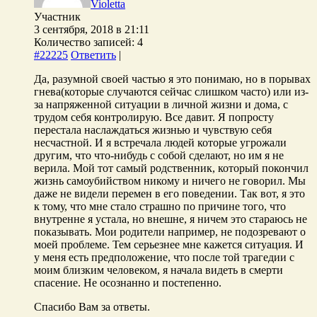
Violetta
Участник
3 сентября, 2018 в 21:11
Количество записей: 4
#22225
Ответить
|
Да, разумной своей частью я это понимаю, но в порывах
гнева(которые случаются сейчас слишком часто) или из-
за напряженной ситуации в личной жизни и дома, с
трудом себя контролирую. Все давит. Я попросту
перестала наслаждаться жизнью и чувствую себя
несчастной. И я встречала людей которые угрожали
другим, что что-нибудь с собой сделают, но им я не
верила. Мой тот самый родственник, который покончил
жизнь самоубийством никому и ничего не говорил. Мы
даже не видели перемен в его поведении. Так вот, я это
к тому, что мне стало страшно по причине того, что
внутренне я устала, но внешне, я ничем это стараюсь не
показывать. Мои родители например, не подозревают о
моей проблеме. Тем серьезнее мне кажется ситуация. И
у меня есть предположение, что после той трагедии с
моим близким человеком, я начала видеть в смерти
спасение. Не осознанно и постепенно.
Спасибо Вам за ответы.