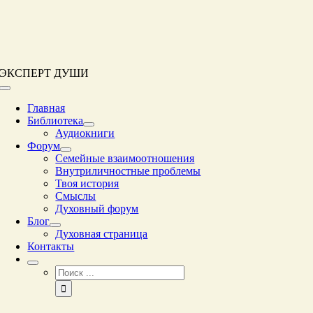
Перейти
к
контенту
ЭКСПЕРТ ДУШИ
Переключение
навигации
Главная
Библиотека
Аудиокниги
Форум
Семейные взаимоотношения
Внутриличностные проблемы
Твоя история
Смыслы
Духовный форум
Блог
Духовная страница
Контакты
Результат
поиска: