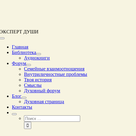
Перейти
к
контенту
ЭКСПЕРТ ДУШИ
Переключение
навигации
Главная
Библиотека
Аудиокниги
Форум
Семейные взаимоотношения
Внутриличностные проблемы
Твоя история
Смыслы
Духовный форум
Блог
Духовная страница
Контакты
Результат
поиска: