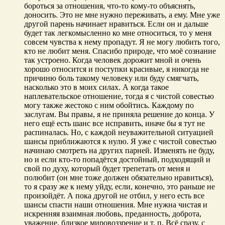
бороться за отношения, что-то кому-то объяснять,
доносить. Это не мне нужно переживать, а ему. Мне уже
другой парень начинает нравиться. Если он и дальше
будет так легкомысленно ко мне относиться, то у меня
совсем чувства к нему пропадут. Я не могу любить того,
кто не любит меня. Спасибо природе, что моё сознание
так устроено. Когда человек дорожит мной и очень
хорошо относится и поступки красивые, я никогда не
причиню боль такому человеку или буду смягчать,
насколько это в моих силах. А когда такое
наплевательское отношение, тогда я с чистой совестью
могу также жестоко с ним обойтись. Каждому по
заслугам. Вы правы, я не приняла решение до конца. У
него ещё есть шанс все исправить, иначе бы я тут не
распиналась. Но, с каждой неуважительной ситуацией
шансы приближаются к нулю. Я уже с чистой совестью
начинаю смотреть на других парней. Изменять не буду,
но и если кто-то попадётся достойный, подходящий и
свой по духу, который будет трепетать от меня и
полюбит (он мне тоже должен обязательно нравиться),
то я сразу же к нему уйду, если, конечно, это раньше не
произойдёт. А пока другой не отбил, у него есть все
шансы спасти наши отношения. Мне нужна чистая и
искренняя взаимная любовь, преданность, доброта,
уважение, близкое мировоззрение и т. п. Всё сразу, с