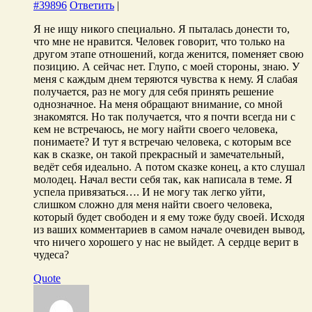
#39896
Ответить
|
Я не ищу никого специально. Я пыталась донести то,
что мне не нравится. Человек говорит, что только на
другом этапе отношений, когда женится, поменяет свою
позицию. А сейчас нет. Глупо, с моей стороны, знаю. У
меня с каждым днем теряются чувства к нему. Я слабая
получается, раз не могу для себя принять решение
однозначное. На меня обращают внимание, со мной
знакомятся. Но так получается, что я почти всегда ни с
кем не встречаюсь, не могу найти своего человека,
понимаете? И тут я встречаю человека, с которым все
как в сказке, он такой прекрасный и замечательный,
ведёт себя идеально. А потом сказке конец, а кто слушал
молодец. Начал вести себя так, как написала в теме. Я
успела привязаться…. И не могу так легко уйти,
слишком сложно для меня найти своего человека,
который будет свободен и я ему тоже буду своей. Исходя
из ваших комментариев в самом начале очевиден вывод,
что ничего хорошего у нас не выйдет. А сердце верит в
чудеса?
Quote