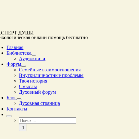
Перейти
к
контенту
КСПЕРТ ДУШИ
ихологическая онлайн помощь
бесплатно
Главная
Библиотека
Аудиокниги
Форум
Семейные взаимоотношения
Внутриличностные проблемы
Твоя история
Смыслы
Духовный форум
Блог
Духовная страница
Контакты
Результат
поиска: