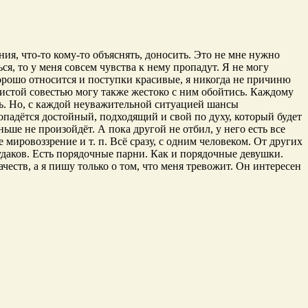
ния, что-то кому-то объяснять, доносить. Это не мне нужно
ся, то у меня совсем чувства к нему пропадут. Я не могу
хорошо относится и поступки красивые, я никогда не причиню
с чистой совестью могу также жестоко с ним обойтись. Каждому
ась. Но, с каждой неуважительной ситуацией шансы
попадётся достойный, подходящий и свой по духу, который будет
ньше не произойдёт. А пока другой не отбил, у него есть все
мировоззрение и т. п. Всё сразу, с одним человеком. От других
удаков. Есть порядочные парни. Как и порядочные девушки.
еств, а я пишу только о том, что меня тревожит. Он интересен