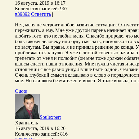
16 августа, 2019 в 16:17
Количество записей: 967
#39892
Ответить
|
Нет, меня не устроит любое развитие ситуации. Отпустить
переживать, а ему. Мне уже другой парень начинает нрави
любить того, кто не любит меня. Спасибо природе, что м
боль такому человеку или буду смягчать, насколько это в
по заслугам. Вы правы, я не приняла решение до конца. 
приближаются к нулю. Я уже с чистой совестью начинаю с
трепетать от меня и полюбит (он мне тоже должен обязател
шансы спасти наши отношения. Мне нужна чистая и искрен
отношений я все равно уйду. Лучше быть одной, чем зан
Очень глубокий смысл вкладываю в слово о порядочности.
мне. Но слишком безмятежен и волен. Я тоже вольна, но 
Quote
Soulexpert
Хранитель
16 августа, 2019 в 16:26
Количество записей: 816