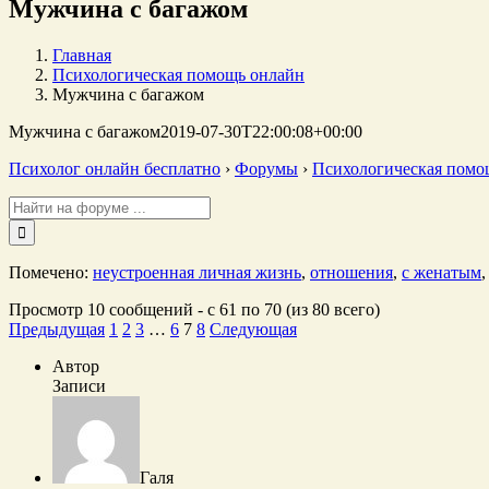
Мужчина с багажом
Главная
Психологическая помощь онлайн
Мужчина с багажом
Мужчина с багажом
2019-07-30T22:00:08+00:00
Психолог онлайн бесплатно
›
Форумы
›
Психологическая помо
Поиск:
Помечено:
неустроенная личная жизнь
,
отношения
,
с женатым
Просмотр 10 сообщений - с 61 по 70 (из 80 всего)
Предыдущая
1
2
3
…
6
7
8
Следующая
Автор
Записи
Галя