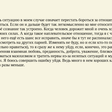
 ситуацию в моем случае означает перестать бороться за отноше
ться. Если он и дальше будет так легкомысленно ко мне относить
оё сознание так устроено. Когда человек дорожит мной и очень 
 моих силах. А когда такое наплевательское отношение, тогда я 
У него ещё есть шанс все исправить, иначе бы я тут не распинал
мотреть на других парней. Изменять не буду, но и если кто-то 
ьно нравиться), то я сразу же к нему уйду, если, конечно, это ра
няя взаимная любовь, преданность, доброта, уважение, близкое 
иматься мазохизмом и тратить нервы из-за нелепых ситуаций и м
 Я боюсь совершить ошибку уйдя. Ведь много в нем хороших кач
в разы меньше.