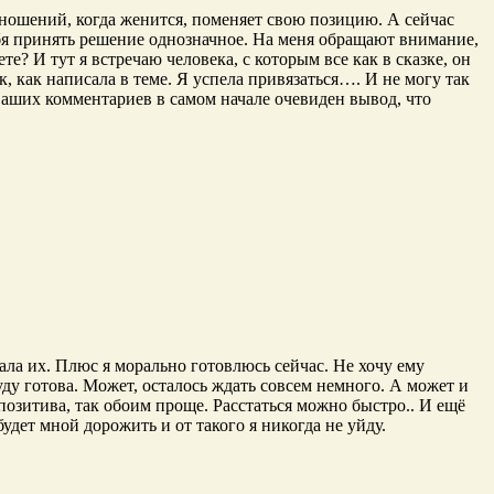
отношений, когда женится, поменяет свою позицию. А сейчас
себя принять решение однозначное. На меня обращают внимание,
те? И тут я встречаю человека, с которым все как в сказке, он
к, как написала в теме. Я успела привязаться…. И не могу так
 ваших комментариев в самом начале очевиден вывод, что
ала их. Плюс я морально готовлюсь сейчас. Не хочу ему
уду готова. Может, осталось ждать совсем немного. А может и
позитива, так обоим проще. Расстаться можно быстро.. И ещё
удет мной дорожить и от такого я никогда не уйду.