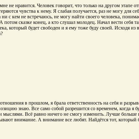
 мне не нравится. Человек говорит, что только на другом этапе 
теряются чувства к нему. Я слабая получается, раз не могу для 
а ни с кем не встречаюсь, не могу найти своего человека, понимае
А потом сказке конец, а кто слушал молодец. Начал вести себя та
ека, который будет свободен и я ему тоже буду своей. Исходя из
а?
 отношения в прошлом, я брала ответственность на себя и разрыв
позицию знаю. Все само собой разрешится со временем, когда я б
ми мыслями. Всё равно ничего не смогу изменить. Лучше больше 
ывают внимание. А внимание все любят. Найдётся тот, который б