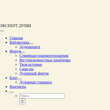
Перейти
к
контенту
ЭКСПЕРТ ДУШИ
Переключение
навигации
Главная
Библиотека
Аудиокниги
Форум
Семейные взаимоотношения
Внутриличностные проблемы
Твоя история
Смыслы
Духовный форум
Блог
Духовная страница
Контакты
Результат
поиска: