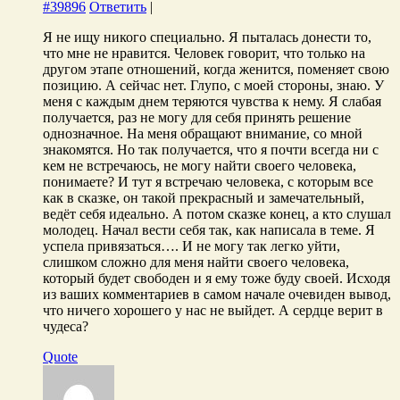
#39896
Ответить
|
Я не ищу никого специально. Я пыталась донести то,
что мне не нравится. Человек говорит, что только на
другом этапе отношений, когда женится, поменяет свою
позицию. А сейчас нет. Глупо, с моей стороны, знаю. У
меня с каждым днем теряются чувства к нему. Я слабая
получается, раз не могу для себя принять решение
однозначное. На меня обращают внимание, со мной
знакомятся. Но так получается, что я почти всегда ни с
кем не встречаюсь, не могу найти своего человека,
понимаете? И тут я встречаю человека, с которым все
как в сказке, он такой прекрасный и замечательный,
ведёт себя идеально. А потом сказке конец, а кто слушал
молодец. Начал вести себя так, как написала в теме. Я
успела привязаться…. И не могу так легко уйти,
слишком сложно для меня найти своего человека,
который будет свободен и я ему тоже буду своей. Исходя
из ваших комментариев в самом начале очевиден вывод,
что ничего хорошего у нас не выйдет. А сердце верит в
чудеса?
Quote