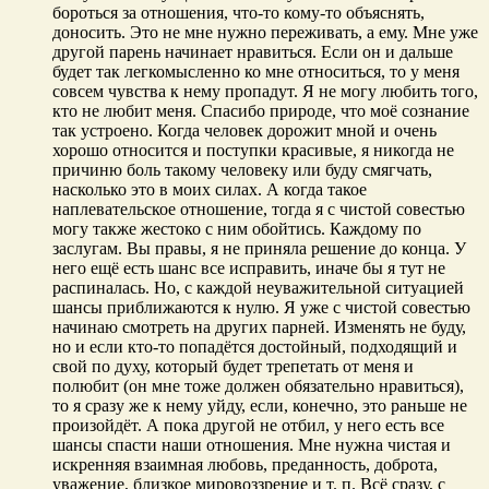
бороться за отношения, что-то кому-то объяснять,
доносить. Это не мне нужно переживать, а ему. Мне уже
другой парень начинает нравиться. Если он и дальше
будет так легкомысленно ко мне относиться, то у меня
совсем чувства к нему пропадут. Я не могу любить того,
кто не любит меня. Спасибо природе, что моё сознание
так устроено. Когда человек дорожит мной и очень
хорошо относится и поступки красивые, я никогда не
причиню боль такому человеку или буду смягчать,
насколько это в моих силах. А когда такое
наплевательское отношение, тогда я с чистой совестью
могу также жестоко с ним обойтись. Каждому по
заслугам. Вы правы, я не приняла решение до конца. У
него ещё есть шанс все исправить, иначе бы я тут не
распиналась. Но, с каждой неуважительной ситуацией
шансы приближаются к нулю. Я уже с чистой совестью
начинаю смотреть на других парней. Изменять не буду,
но и если кто-то попадётся достойный, подходящий и
свой по духу, который будет трепетать от меня и
полюбит (он мне тоже должен обязательно нравиться),
то я сразу же к нему уйду, если, конечно, это раньше не
произойдёт. А пока другой не отбил, у него есть все
шансы спасти наши отношения. Мне нужна чистая и
искренняя взаимная любовь, преданность, доброта,
уважение, близкое мировоззрение и т. п. Всё сразу, с