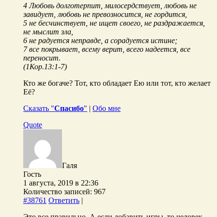
4 Любовь долготерпит, милосердствует, любовь не
завидует, любовь не превозносится, не гордится,
5 не бесчинствует, не ищет своего, не раздражается,
не мыслит зла,
6 не радуется неправде, а сорадуется истине;
7 все покрывает, всему верит, всего надеется, все
переносит.
(1Кор.13:1-7)
Кто же богаче? Тот, кто обладает Ею или тот, кто желает
Её?
Сказать "
Спасибо
"
|
Обо мне
Quote
Галя
Гость
1 августа, 2019 в 22:36
Количество записей: 967
#38761
Ответить
|
Это все правильно. А если добавить игры, то человек,