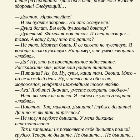
и еще раз прощать! Трижды в день, после еды! Будьте
здоровы! Следующий!…
— Доктор, здравствуйте!
— И вы будьте здоровы. На что жалуемся?
— Душа болит. Вы ведь душевный доктор?
— Душевный. Фамилия моя такая. И специализация –
тоже. А вашу душу что-то ранило?
— Не знаю. Может быть. Я ее как-то не чувствую. Я
вообще плохо чувствую. Например, я не умею говорить
«люблю».
— Да? Ну, это распространённое заболевание.
Расскажите мне, каков ваш рацион питания.
— Питания? Ах, да. Ну, супы, каши там. Овощи. Мясо –
но не каждый день. Ну, я апельсины обожаю,
мороженое, конфеты шоколадные тоже люблю.
— Ага! Любите! Значит, умеете говорить «люблю»!
— Нет, вы меня не поняли. Я людям не умею говорить
«люблю».
— Понятно. Так, милочка. Дышите! Глубже дышите!
Да что ж вы так напряглись?
— Не могу я глубже дышать. У меня дыхание
перехватывает.
— Так и запишем: не позволяете себе дышать полной
грудью. Теперь не дышите. Не дышите… Не дышите…