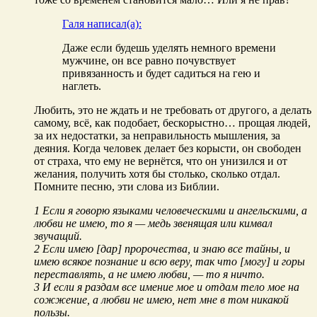
Галя написал(а):
Даже если будешь уделять немного времени
мужчине, он все равно почувствует
привязанность и будет садиться на гею и
наглеть.
Любить, это не ждать и не требовать от другого, а делать
самому, всё, как подобает, бескорыстно… прощая людей,
за их недостатки, за неправильность мышления, за
деяния. Когда человек делает без корысти, он свободен
от страха, что ему не вернётся, что он унизился и от
желания, получить хотя бы столько, сколько отдал.
Помните песню, эти слова из Библии.
1 Если я говорю языками человеческими и ангельскими, а
любви не имею, то я — медь звенящая или кимвал
звучащий.
2 Если имею [дар] пророчества, и знаю все тайны, и
имею всякое познание и всю веру, так что [могу] и горы
переставлять, а не имею любви, — то я ничто.
3 И если я раздам все имение мое и отдам тело мое на
сожжение, а любви не имею, нет мне в том никакой
пользы.