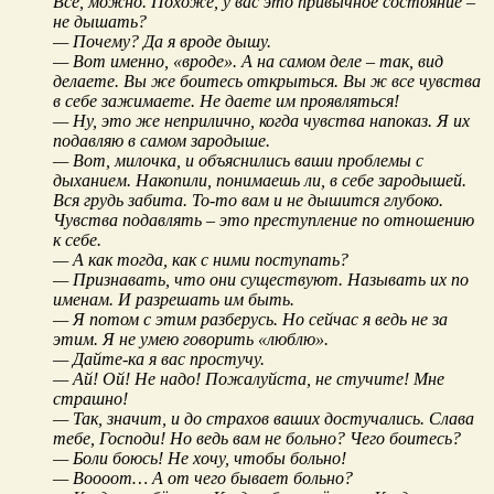
Все, можно. Похоже, у вас это привычное состояние –
не дышать?
— Почему? Да я вроде дышу.
— Вот именно, «вроде». А на самом деле – так, вид
делаете. Вы же боитесь открыться. Вы ж все чувства
в себе зажимаете. Не даете им проявляться!
— Ну, это же неприлично, когда чувства напоказ. Я их
подавляю в самом зародыше.
— Вот, милочка, и объяснились ваши проблемы с
дыханием. Накопили, понимаешь ли, в себе зародышей.
Вся грудь забита. То-то вам и не дышится глубоко.
Чувства подавлять – это преступление по отношению
к себе.
— А как тогда, как с ними поступать?
— Признавать, что они существуют. Называть их по
именам. И разрешать им быть.
— Я потом с этим разберусь. Но сейчас я ведь не за
этим. Я не умею говорить «люблю».
— Дайте-ка я вас простучу.
— Ай! Ой! Не надо! Пожалуйста, не стучите! Мне
страшно!
— Так, значит, и до страхов ваших достучались. Слава
тебе, Господи! Но ведь вам не больно? Чего боитесь?
— Боли боюсь! Не хочу, чтобы больно!
— Воооот… А от чего бывает больно?