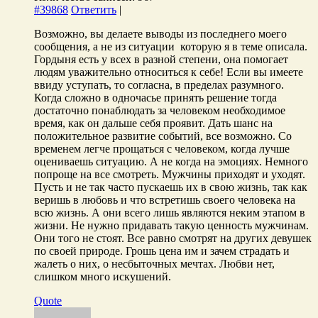
#39868
Ответить
|
Возможно, вы делаете выводы из последнего моего
сообщения, а не из ситуации которую я в теме описала.
Гордыня есть у всех в разной степени, она помогает
людям уважительно относиться к себе! Если вы имеете
ввиду уступать, то согласна, в пределах разумного.
Когда сложно в одночасье принять решение тогда
достаточно понаблюдать за человеком необходимое
время, как он дальше себя проявит. Дать шанс на
положительное развитие событий, все возможно. Со
временем легче прощаться с человеком, когда лучше
оцениваешь ситуацию. А не когда на эмоциях. Немного
попроще на все смотреть. Мужчины приходят и уходят.
Пусть и не так часто пускаешь их в свою жизнь, так как
веришь в любовь и что встретишь своего человека на
всю жизнь. А они всего лишь являются неким этапом в
жизни. Не нужно придавать такую ценность мужчинам.
Они того не стоят. Все равно смотрят на других девушек
по своей природе. Грошь цена им и зачем страдать и
жалеть о них, о несбыточных мечтах. Любви нет,
слишком много искушений.
Quote