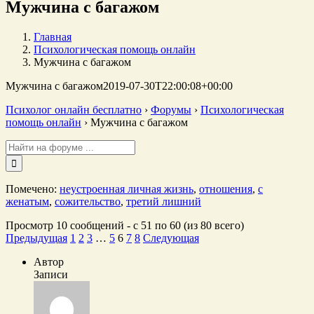
Мужчина с багажом
Главная
Психологическая помощь онлайн
Мужчина с багажом
Мужчина с багажом
2019-07-30T22:00:08+00:00
Психолог онлайн бесплатно
›
Форумы
›
Психологическая
помощь онлайн
›
Мужчина с багажом
Поиск:
Помечено:
неустроенная личная жизнь
,
отношения
,
с
женатым
,
сожительство
,
третий лишний
Просмотр 10 сообщений - с 51 по 60 (из 80 всего)
Предыдущая
1
2
3
…
5
6
7
8
Следующая
Автор
Записи