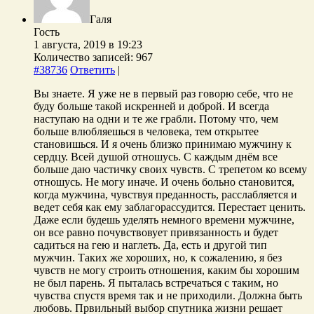
Галя
Гость
1 августа, 2019 в 19:23
Количество записей: 967
#38736
Ответить
|
Вы знаете. Я уже не в первый раз говорю себе, что не
буду больше такой искренней и доброй. И всегда
наступаю на одни и те же грабли. Потому что, чем
больше влюбляешься в человека, тем открытее
становишься. И я очень близко принимаю мужчину к
сердцу. Всей душой отношусь. С каждым днём все
больше даю частичку своих чувств. С трепетом ко всему
отношусь. Не могу иначе. И очень больно становится,
когда мужчина, чувствуя преданность, расслабляется и
ведет себя как ему заблагорассудится. Перестает ценить.
Даже если будешь уделять немного времени мужчине,
он все равно почувствовует привязанность и будет
садиться на гею и наглеть. Да, есть и другой тип
мужчин. Таких же хороших, но, к сожалению, я без
чувств не могу строить отношения, каким бы хорошим
не был парень. Я пыталась встречаться с таким, но
чувства спустя время так и не приходили. Должна быть
любовь. Првильный выбор спутника жизни решает