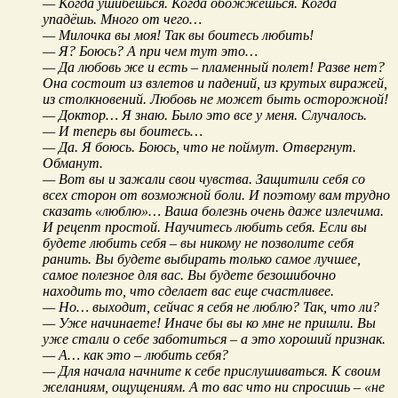
— Когда ушибёшься. Когда обожжёшься. Когда
упадёшь. Много от чего…
— Милочка вы моя! Так вы боитесь любить!
— Я? Боюсь? А при чем тут это…
— Да любовь же и есть – пламенный полет! Разве нет?
Она состоит из взлетов и падений, из крутых виражей,
из столкновений. Любовь не может быть осторожной!
— Доктор… Я знаю. Было это все у меня. Случалось.
— И теперь вы боитесь…
— Да. Я боюсь. Боюсь, что не поймут. Отвергнут.
Обманут.
— Вот вы и зажали свои чувства. Защитили себя со
всех сторон от возможной боли. И поэтому вам трудно
сказать «люблю»… Ваша болезнь очень даже излечима.
И рецепт простой. Научитесь любить себя. Если вы
будете любить себя – вы никому не позволите себя
ранить. Вы будете выбирать только самое лучшее,
самое полезное для вас. Вы будете безошибочно
находить то, что сделает вас еще счастливее.
— Но… выходит, сейчас я себя не люблю? Так, что ли?
— Уже начинаете! Иначе бы вы ко мне не пришли. Вы
уже стали о себе заботиться – а это хороший признак.
— А… как это – любить себя?
— Для начала начните к себе прислушиваться. К своим
желаниям, ощущениям. А то вас что ни спросишь – «не