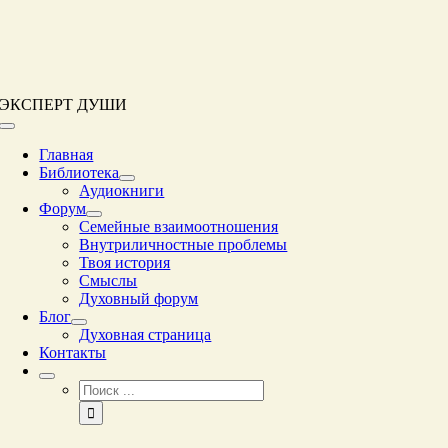
Перейти
к
контенту
ЭКСПЕРТ ДУШИ
Переключение
навигации
Главная
Библиотека
Аудиокниги
Форум
Семейные взаимоотношения
Внутриличностные проблемы
Твоя история
Смыслы
Духовный форум
Блог
Духовная страница
Контакты
Результат
поиска: