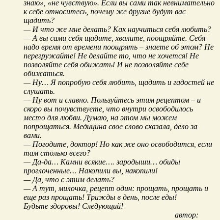
знаю», «не чувствую». Если вы сами так невнимательно
к себе относитесь, почему же другие будут вас
щадить?
— И что же мне делать? Как научиться себя любить?
— А вы сами себя щадите, хвалите, поощряйте. Себя
надо время от времени поощрять – знаете об этом? Не
перегружайте! Не делайте то, что не хочется! Не
позволяйте себя обижать! И не позволяйте себе
обижаться.
— Ну… Я попробую себя любить, щадить и гадостей не
слушать.
— Ну вот и славно. Пользуйтесь этим рецептом – и
скоро вы почувствуете, что внутри освободилось
место для любви. Думаю, на этом мы можем
попрощаться. Медицина свое слово сказала, дело за
вами.
— Погодите, доктор! Но как же оно освободится, если
там столько всего?
— Да-да… Камни всякие…. зародыши… обиды
проглоченные… Накопили вы, накопили!
— Да, что с этим делать?
— А тут, милочка, рецепт один: прощать, прощать и
еще раз прощать! Трижды в день, после еды!
Будьте здоровы! Следующий!
автор: