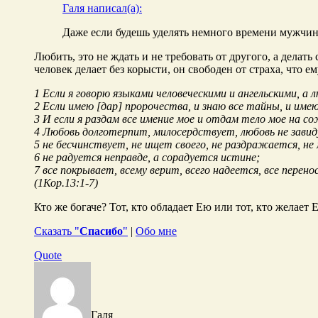
Галя написал(а):
Даже если будешь уделять немного времени мужчине,
Любить, это не ждать и не требовать от другого, а делат
человек делает без корысти, он свободен от страха, что е
1 Если я говорю языками человеческими и ангельскими, а 
2 Если имею [дар] пророчества, и знаю все тайны, и имею
3 И если я раздам все имение мое и отдам тело мое на с
4 Любовь долготерпит, милосердствует, любовь не завиду
5 не бесчинствует, не ищет своего, не раздражается, не
6 не радуется неправде, а сорадуется истине;
7 все покрывает, всему верит, всего надеется, все перено
(1Кор.13:1-7)
Кто же богаче? Тот, кто обладает Ею или тот, кто желает 
Сказать "
Спасибо
"
|
Обо мне
Quote
Галя