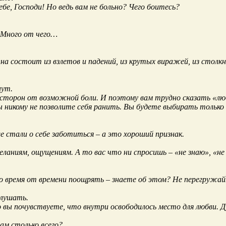
бе, Господи! Но ведь вам не больно? Чего боитесь?
 Много от чего…
Она состоит из взлетов и падений, из крутых виражей, из сто
нут.
х сторон от возможной боли. И поэтому вам трудно сказать «л
 никому не позволите себя ранить. Вы будете выбирать только 
 стали о себе заботиться – а это хороший признак.
ланиям, ощущениям. А то вас что ни спросишь – «не знаю», «не
о время от времени поощрять – знаете об этом? Не перегружайт
слушать.
о вы почувствуете, что внутри освободилось место для любви.
ам столько всего?