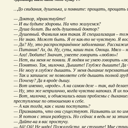
…До свидания, душенька, и помните: прощать, прощать 
— Доктор, здравствуйте!
— И вы будьте здоровы. На что жалуемся?
— Душа болит. Вы ведь душевный доктор?
— Душевный. Фамилия моя такая. И специализация – тож
— Не знаю. Может быть. Я ее как-то не чувствую. Я воо
— Да? Ну, это распространённое заболевание. Расскажит
— Питания? Ах, да. Ну, супы, каши там. Овощи. Мясо –
— Ага! Любите! Значит, умеете говорить «люблю»!
— Нет, вы меня не поняли. Я людям не умею говорить «л
— Понятно. Так, милочка. Дышите! Глубже дышите! Да 
— Не могу я глубже дышать. У меня дыхание перехваты
— Так и запишем: не позволяете себе дышать полной гр
— Почему? Да я вроде дышу.
— Вот именно, «вроде». А на самом деле – так, вид дел
— Ну, это же неприлично, когда чувства напоказ. Я их п
— Вот, милочка, и объяснились ваши проблемы с дыханием
преступление по отношению к себе.
— А как тогда, как с ними поступать?
— Признавать, что они существуют. Называть их по им
— Я потом с этим разберусь. Но сейчас я ведь не за эти
— Дайте-ка я вас простучу.
— Ай! Ой! Не надо! Пожалуйста, не стучите! Мне стра