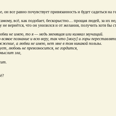
 он все равно почувствует привязанность и будет садиться на ге
ь самому, всё, как подобает, бескорыстно… прощая людей, за их н
му не вернётся, что он унизился и от желания, получить хотя бы 
любви не имею, то я — медь звенящая или кимвал звучащий.
 всякое познание и всю веру, так что [могу] и горы переставлят
ожжение, а любви не имею, нет мне в том никакой пользы.
ет, любовь не превозносится, не гордится,
 мыслит зла,
сит.
Её?