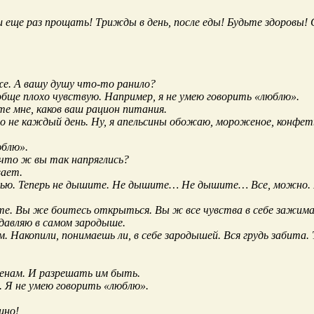
и еще раз прощать! Трижды в день, после еды! Будьте здоровы
е. А вашу душу что-то ранило?
бще плохо чувствую. Например, я не умею говорить «люблю».
е мне, каков ваш рацион питания.
 но не каждый день. Ну, я апельсины обожаю, мороженое, конф
юблю».
что ж вы так напряглись?
вает.
удью. Теперь не дышите. Не дышите… Не дышите… Все, можно. 
аете. Вы же боитесь открыться. Вы ж все чувства в себе зажим
одавляю в самом зародыше.
. Накопили, понимаешь ли, в себе зародышей. Вся грудь забита.
енам. И разрешать им быть.
м. Я не умею говорить «люблю».
шно!