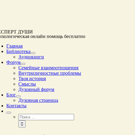
Перейти
к
контенту
КСПЕРТ ДУШИ
ихологическая онлайн помощь
бесплатно
Главная
Библиотека
Аудиокниги
Форум
Семейные взаимоотношения
Внутриличностные проблемы
Твоя история
Смыслы
Духовный форум
Блог
Духовная страница
Контакты
Результат
поиска: