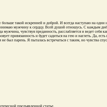
ду больше такой искренней и доброй. И всегда наступаю на одни 
принимаю мужчину к сердцу. Всей душой отношусь. С каждым днём
да мужчина, чувствуя преданность, расслабляется и ведет себя ка
вует привязанность и будет садиться на гею и наглеть. Да, есть
 не был парень. Я пыталась встречаться с таким, но чувства сп
нтересной предъявленной статье.