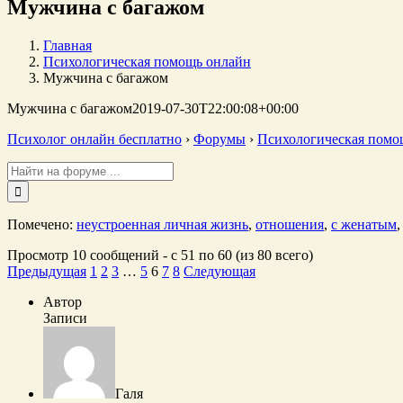
Мужчина с багажом
Главная
Психологическая помощь онлайн
Мужчина с багажом
Мужчина с багажом
2019-07-30T22:00:08+00:00
Психолог онлайн бесплатно
›
Форумы
›
Психологическая помо
Поиск:
Помечено:
неустроенная личная жизнь
,
отношения
,
с женатым
Просмотр 10 сообщений - с 51 по 60 (из 80 всего)
Предыдущая
1
2
3
…
5
6
7
8
Следующая
Автор
Записи
Галя