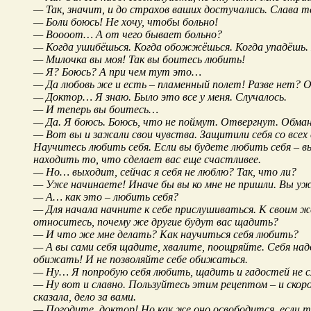
— Так, значит, и до страхов ваших достучались. Слава те
— Боли боюсь! Не хочу, чтобы больно!
— Воооот… А от чего бывает больно?
— Когда ушибёшься. Когда обожжёшься. Когда упадёшь.
— Милочка вы моя! Так вы боитесь любить!
— Я? Боюсь? А при чем тут это…
— Да любовь же и есть – пламенный полет! Разве нет? 
— Доктор… Я знаю. Было это все у меня. Случалось.
— И теперь вы боитесь…
— Да. Я боюсь. Боюсь, что не поймут. Отвергнут. Обма
— Вот вы и зажали свои чувства. Защитили себя со все
Научитесь любить себя. Если вы будете любить себя – вы
находить то, что сделает вас еще счастливее.
— Но… выходит, сейчас я себя не люблю? Так, что ли?
— Уже начинаете! Иначе бы вы ко мне не пришли. Вы уже
— А… как это – любить себя?
— Для начала начните к себе прислушиваться. К своим же
относитесь, почему же другие будут вас щадить?
— И что же мне делать? Как научиться себя любить?
— А вы сами себя щадите, хвалите, поощряйте. Себя над
обижать! И не позволяйте себе обижаться.
— Ну… Я попробую себя любить, щадить и гадостей не 
— Ну вот и славно. Пользуйтесь этим рецептом – и скор
сказала, дело за вами.
— Погодите, доктор! Но как же оно освободится, если т