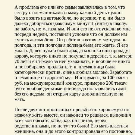
А проблема его или его семьи заключалась в том, что
сестру с племянниками и маму каждый день нужно
было возить на автомобиле, по деревне, т. к. им было
далеко добираться (максимум минут 15 идти) в школу,
на работу, по магазинам. И они его не отпускали ко мне
посреди недели, поставили условие что он должен им
купить автомобиль. Он работал вахтовым методом по
полгода, и эти полгода я должна была его ждать. Я его
ждала. Далее нужно было дождаться пока они продадут
корову, которую никто не покупал в деревне, т. к. матери
70 лет и ей тяжело за ней ухаживать, и вообще ее никто
и не собирался продавать, т. к. племянница была
категорически против, очень любила молоко. Заработать
племяннице на дорогой муз. Инструмент, за 100 тысяч
руб, на международный конкурс, примерно 200 тысяч
руб и вообще деньгами они всегда пользовались сами
без его ведома, он открыл карту дополнительную на
мать.
После двух лет постоянных просьб и по хорошему и по
всякому жить вместе, он наконец то решился, выполнил
все свои обязательства, как он считал, перед
родственниками, но не тут то было! Его мать властная
женщина, она и до этого контролировала его постоянно,