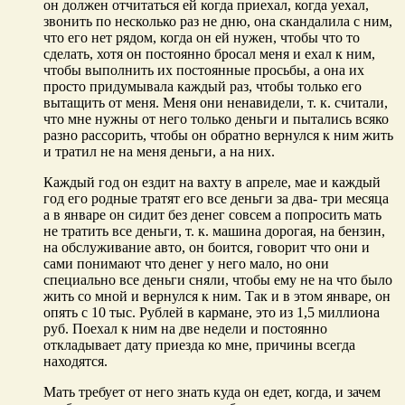
он должен отчитаться ей когда приехал, когда уехал,
звонить по несколько раз не дню, она скандалила с ним,
что его нет рядом, когда он ей нужен, чтобы что то
сделать, хотя он постоянно бросал меня и ехал к ним,
чтобы выполнить их постоянные просьбы, а она их
просто придумывала каждый раз, чтобы только его
вытащить от меня. Меня они ненавидели, т. к. считали,
что мне нужны от него только деньги и пытались всяко
разно рассорить, чтобы он обратно вернулся к ним жить
и тратил не на меня деньги, а на них.
Каждый год он ездит на вахту в апреле, мае и каждый
год его родные тратят его все деньги за два- три месяца
а в январе он сидит без денег совсем а попросить мать
не тратить все деньги, т. к. машина дорогая, на бензин,
на обслуживание авто, он боится, говорит что они и
сами понимают что денег у него мало, но они
специально все деньги сняли, чтобы ему не на что было
жить со мной и вернулся к ним. Так и в этом январе, он
опять с 10 тыс. Рублей в кармане, это из 1,5 миллиона
руб. Поехал к ним на две недели и постоянно
откладывает дату приезда ко мне, причины всегда
находятся.
Мать требует от него знать куда он едет, когда, и зачем