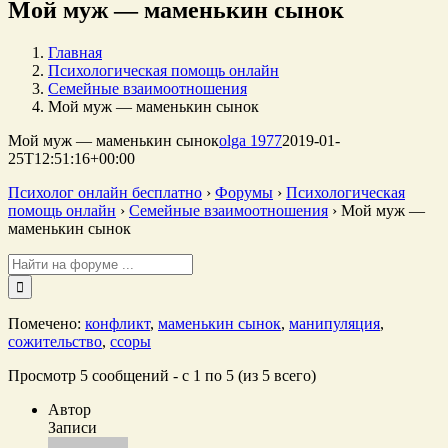
Мой муж — маменькин сынок
Главная
Психологическая помощь онлайн
Семейные взаимоотношения
Мой муж — маменькин сынок
Мой муж — маменькин сынок
olga 1977
2019-01-
25T12:51:16+00:00
Психолог онлайн бесплатно
›
Форумы
›
Психологическая
помощь онлайн
›
Семейные взаимоотношения
›
Мой муж —
маменькин сынок
Поиск:
Помечено:
конфликт
,
маменькин сынок
,
манипуляция
,
сожительство
,
ссоры
Просмотр 5 сообщений - с 1 по 5 (из 5 всего)
Автор
Записи