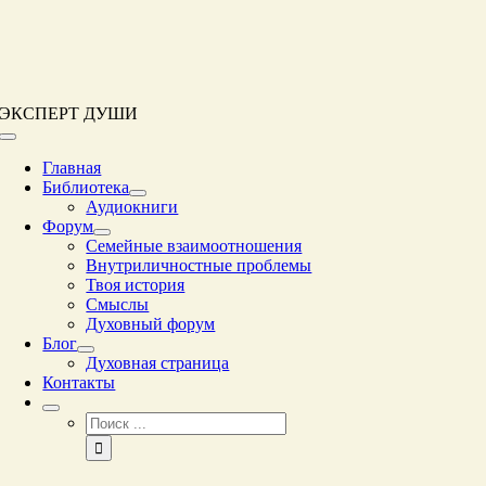
Перейти
к
контенту
ЭКСПЕРТ ДУШИ
Переключение
навигации
Главная
Библиотека
Аудиокниги
Форум
Семейные взаимоотношения
Внутриличностные проблемы
Твоя история
Смыслы
Духовный форум
Блог
Духовная страница
Контакты
Результат
поиска: