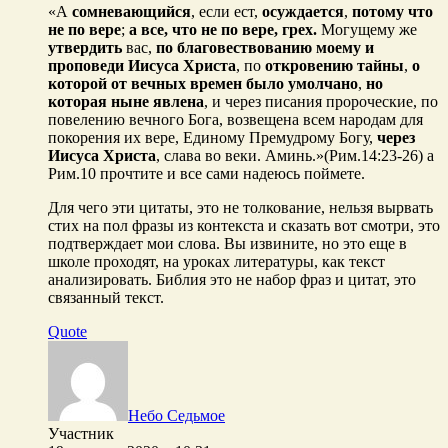
«А
сомневающийся
, если ест,
осуждается
,
потому что
не по вере
;
а все, что не по вере, грех.
Могущему же
утвердить
вас,
по благовествованию моему и
проповеди Иисуса Христа
, по
откровению тайны
,
о
которой от вечных времен было умолчано
,
но
которая ныне явлена
, и через писания пророческие, по
повелению вечного Бога, возвещена всем народам для
покорения их вере, Единому Премудрому Богу,
через
Иисуса Христа
, слава во веки. Аминь.»(Рим.14:23-26) а
Рим.10 прочтите и все сами надеюсь поймете.
Для чего эти цитаты, это не толкование, нельзя вырвать
стих на пол фразы из контекста и сказать вот смотри, это
подтверждает мои слова. Вы извините, но это еще в
школе проходят, на уроках литературы, как текст
анализировать. Библия это не набор фраз и цитат, это
связанный текст.
Quote
Небо Седьмое
Участник