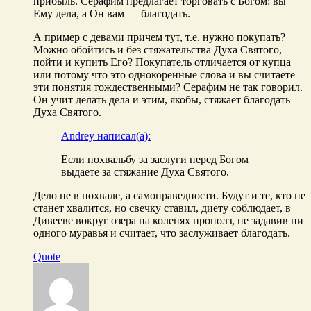
прибыль. Серафим предлагает торговать с Богом: вы
Ему дела, а Он вам — благодать.
А пример с девами причем тут, т.е. нужно покупать?
Можно обойтись и без стяжательства Духа Святого,
пойти и купить Его? Покупатель отличается от купца
или потому что это однокоренные слова и вы считаете
эти понятия тождественными? Серафим не так говорил.
Он учит делать дела и этим, якобы, стяжает благодать
Духа Святого.
Andrey написал(а):
Если похвальбу за заслуги перед Богом
выдаете за стяжание Духа Святого.
Дело не в похвале, а самоправедности. Будут и те, кто не
станет хвалится, но свечку ставил, диету соблюдает, в
Дивееве вокруг озера на коленях прополз, не задавив ни
одного муравья и считает, что заслуживает благодать.
Quote