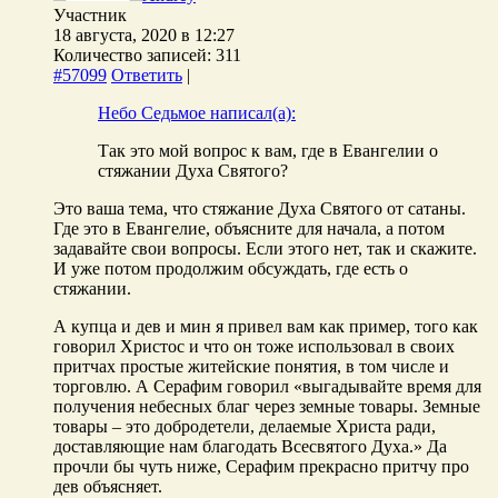
Участник
18 августа, 2020 в 12:27
Количество записей: 311
#57099
Ответить
|
Небо Седьмое написал(а):
Так это мой вопрос к вам, где в Евангелии о
стяжании Духа Святого?
Это ваша тема, что стяжание Духа Святого от сатаны.
Где это в Евангелие, объясните для начала, а потом
задавайте свои вопросы. Если этого нет, так и скажите.
И уже потом продолжим обсуждать, где есть о
стяжании.
А купца и дев и мин я привел вам как пример, того как
говорил Христос и что он тоже использовал в своих
притчах простые житейские понятия, в том числе и
торговлю. А Серафим говорил «выгадывайте время для
получения небесных благ через земные товары. Земные
товары – это добродетели, делаемые Христа ради,
доставляющие нам благодать Всесвятого Духа.» Да
прочли бы чуть ниже, Серафим прекрасно притчу про
дев объясняет.