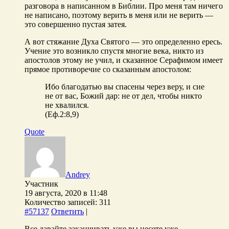
разговора в написанном в Библии. Про меня там ничего
не написано, поэтому верить в меня или не верить —
это совершенно пустая затея.
А вот стяжание Духа Святого — это определенно ересь.
Учение это возникло спустя многие века, никто из
апостолов этому не учил, и сказанное Серафимом имеет
прямое противоречие со сказанным апостолом:
Ибо благодатью вы спасены через веру, и сие
не от вас, Божий дар: не от дел, чтобы никто
не хвалился.
(Еф.2:8,9)
Quote
Andrey
Участник
19 августа, 2020 в 11:48
Количество записей: 311
#57137
Ответить
|
Все давайте заканчивать уже вы несете уже