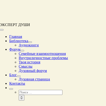
Перейти
к
контенту
ЭКСПЕРТ ДУШИ
Переключение
навигации
Главная
Библиотека
Аудиокниги
Форум
Семейные взаимоотношения
Внутриличностные проблемы
Твоя история
Смыслы
Духовный форум
Блог
Духовная страница
Контакты
Результат
поиска: