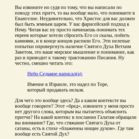
Вы извините но судя по тому, что вы написали по
поводу этих притч, то вы вообще мало, что понимаете в
Евангелие. Неудивительно, что Христос для вас должен
был быть земным царем. У вас фарисейский подход к
Нему. Читая вас ну просто начинаешь понимать тех
евреев которые хотели сбросить Его со скалы, побить
камнями, и в конце концов распяли Его. Эти нелепые
попытки опровергнуть наличие Святого Духа Ветхим
Заветом, это ваше мирское мышление и понимание, как
раз и приводит к такому трактованию Писания. Ну
честно, смешно читать это:
Небо Седьмое написал(а):
Имение в Израиле, это надел по Торе,
который продавать нельзя.
Для чего это вообще здесь? Да а каком контексте вы
вообще говорите? Этот «бред», извините у меня просто
нет другого слова, которым вы пытаетесь объяснить
притчи? На какой контекс в послании Галатам обращали
вы внимание? Где, что стяжание Святаго Духа от
сатаны, есть в стихе «блаженны нищие духом». Где там
вообще есть Святой Дух?