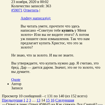
23 ноября, 2020 в 00:02
Количество записей: 363
#59071
Ответить
|
Andrey написал(а):
Вы читать умете, прочтите что здесь
написано «Советую тебе
купить
у Меня
золото» Или вы не видите этого? А потом
уж пишите свои измышления. Так что нам
предлагает купить Христос, что это за
золото?
Не знаю, что за золото. И вы не знаете.
Вы утверждаете, что купить нужно дар. Я считаю, это
бред. Дар — дается даром. Значит, это не то золото, что
вы думаете.
Quote
Автор
Записи
Просмотр 10 сообщений - с 131 по 140 (из 152 всего)
Предыдущая
1
2
3
…
13
14
15
16
Следующая
Ответ в теме: Ответ #58645 на Как стяжать Дух Святой?