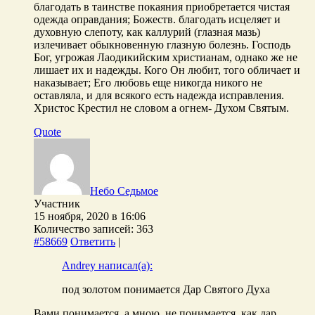
благодать в таинстве покаяния приобретается чистая
одежда оправдания; Божеств. благодать исцеляет и
духовную слепоту, как каллурий (глазная мазь)
излечивает обыкновенную глазную болезнь. Господь
Бог, угрожая Лаодикийским христианам, однако же не
лишает их и надежды. Кого Он любит, того обличает и
наказывает; Его любовь еще никогда никого не
оставляла, и для всякого есть надежда исправления.
Христос Крестил не словом а огнем- Духом Святым.
Quote
Небо Седьмое
Участник
15 ноября, 2020 в 16:06
Количество записей: 363
#58669
Ответить
|
Andrey написал(а):
под золотом понимается Дар Святого Духа
Вами понимается, а мною, не понимается, как дар