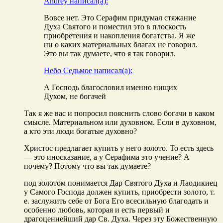
Andrey написал(а):
Вовсе нет. Это Серафим придумал стяжание
Духа Святого и поместил это в плоскость
приобретения и накопления богатства. Я же
ни о каких материальных благах не говорил.
Это вы так думаете, что я так говорил.
Небо Седьмое написал(а):
А Господь благословил именно нищих
Духом, не богачей
Так я же вас и попросил пояснить слово богачи в каком
смысле. Материальном или духовном. Если в духовном,
а кто эти люди богатые духовно?
Христос предлагает купить у него золото. То есть здесь
— это иносказание, а у Серафима это учение? А
почему? Потому что вы так думаете?
под золотом понимается Дар Святого Духа и Лаодикиец
у Самого Господа должен купить, приобрести золото, т.
е. заслужить себе от Бога Его всесильную благодать и
особенно любовь, которая и есть первый и
драгоценнейший дар Св. Духа. Через эту Божественную