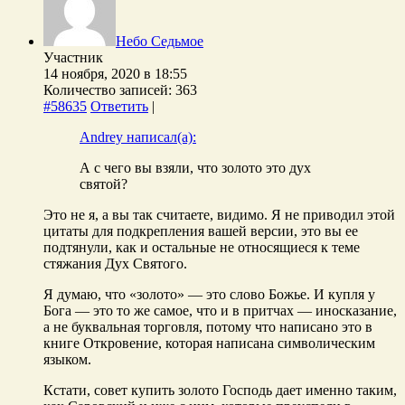
Небо Седьмое
Участник
14 ноября, 2020 в 18:55
Количество записей: 363
#58635
Ответить
|
Andrey написал(а):
А с чего вы взяли, что золото это дух
святой?
Это не я, а вы так считаете, видимо. Я не приводил этой
цитаты для подкрепления вашей версии, это вы ее
подтянули, как и остальные не относящиеся к теме
стяжания Дух Святого.
Я думаю, что «золото» — это слово Божье. И купля у
Бога — это то же самое, что и в притчах — иносказание,
а не буквальная торговля, потому что написано это в
книге Откровение, которая написана символическим
языком.
Кстати, совет купить золото Господь дает именно таким,