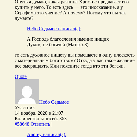
Опять я думаю, какая разница Христос предлагает его
купить у него. То есть здесь — это иносказание, а у
Серафима это учение? А почему? Потому что вы так
думаете?
Небо Седьмое написал(а):
А Господь благословил именно нищих
Духом, не богачей (Матф.5:3).
то есть духовное нищету вы помещаете в одну плоскость
с материальным богатством? Откуда у вас такое желание
все омервщлять. Или поясните тогда кто эти богачи.
Quote
Небо Седьмое
Участник
14 ноября, 2020 в 21:07
Количество записей: 363
#58648
Ответить
|
Andrey написал(а):