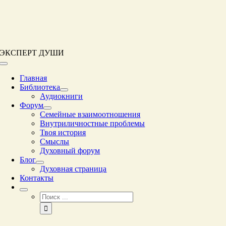
Перейти
к
контенту
ЭКСПЕРТ ДУШИ
Переключение
навигации
Главная
Библиотека
Аудиокниги
Форум
Семейные взаимоотношения
Внутриличностные проблемы
Твоя история
Смыслы
Духовный форум
Блог
Духовная страница
Контакты
Результат
поиска: