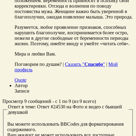
положением. Беременность привносит в психику свои
корректировки. Отсюда и волнения по поводу
постоянства мужа. Женщине важно быть уверенной в
благополучии, ожидая появление малыша. Это природа.
Разумеется, любое проявление признаков, способных
нарушить благополучие, воспринимается более остро,
нежели в другие свободные от беременности периоды
жизни. Поэтому, имейте ввиду и умейте «читать себя».
Мира и любви Вам.
Поговорим по душам? |
Сказать "
Спасибо
"
|
Мой
профиль
Quote
Автор
Записи
Просмотр 9 сообщений - с 1 по 9 (из 9 всего)
Ответ в теме: Ответ #24530 на Фото и видео с бывшей
девушкой
Вы можете использовать BBCodes для форматирования
содержимого.
Ваш аккаунт не может использовать все доступные