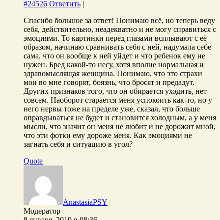
#24526
Ответить
|
Спасибо большое за ответ! Понимаю всё, но теперь веду
себя, действительно, неадекватно и не могу справиться с
эмоциями. То картинки перед глазами всплывают с её
образом, начинаю сравнивать себя с ней, надумала себе
сама, что он вообще к ней уйдет и что ребенок ему не
нужен. Бред какой-то несу, хотя вполне нормальная и
здравомыслящая женщина. Понимаю, что это страхи
мои во мне говорят, боязнь, что бросят и предадут.
Других признаков того, что он обирается уходить, нет
совсем. Наоборот старается меня успокоить как-то, но у
него нервы тоже на пределе уже, сказал, что больше
оправдываться не будет и становится холодным, а у меня
мысли, что значит он меня не любит и не дорожит мной,
что эти фотки ему дороже меня. Как эмоциями не
загнать себя и ситуацию в угол?
Quote
AnastasiaPSY
Модератор
8 января, 2019 в 08:36