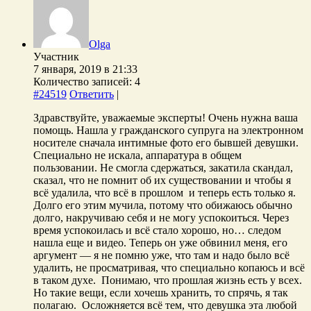
Olga
Участник
7 января, 2019 в 21:33
Количество записей: 4
#24519
Ответить
|
Здравствуйте, уважаемые эксперты! Очень нужна ваша
помощь. Нашла у гражданского супруга на электронном
носителе сначала интимные фото его бывшей девушки.
Специально не искала, аппаратура в общем
пользовании. Не смогла сдержаться, закатила скандал,
сказал, что не помнит об их существовании и чтобы я
всё удалила, что всё в прошлом и теперь есть только я.
Долго его этим мучила, потому что обижаюсь обычно
долго, накручиваю себя и не могу успокоиться. Через
время успокоилась и всё стало хорошо, но… следом
нашла еще и видео. Теперь он уже обвинил меня, его
аргумент — я не помню уже, что там и надо было всё
удалить, не просматривая, что специально копаюсь и всё
в таком духе. Понимаю, что прошлая жизнь есть у всех.
Но такие вещи, если хочешь хранить, то спрячь, я так
полагаю. Осложняется всё тем, что девушка эта любой