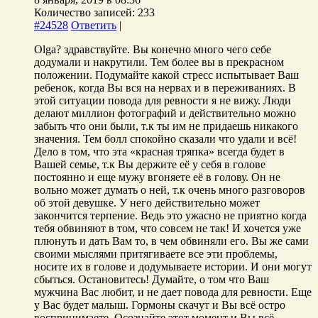
Количество записей: 233
#24528
Ответить
|
Olga? здравствуйте. Вы конечно много чего себе
додумали и накрутили. Тем более вы в прекрасном
положении. Подумайте какой стресс испытывает Ваш
ребенок, когда Вы вся на нервах и в переживаниях. В
этой ситуации повода для ревности я не вижу. Люди
делают миллион фотографий и действительно можно
забыть что они были, т.к ты им не придаешь никакого
значения. Тем болл спокойно сказали что удали и всё!
Дело в том, что эта «красная тряпка» всегда будет в
Вашей семье, т.к Вы держите её у себя в голове
постоянно и еще мужу вгоняете её в голову. Он не
вольно может думать о ней, т.к очень много разговоров
об этой девушке. У него действительно может
закончится терпение. Ведь это ужасно не приятно когда
тебя обвиняют в том, что совсем не так! И хочется уже
плюнуть и дать Вам то, в чем обвиняли его. Вы же сами
своими мыслями притягиваете все эти проблемы,
носите их в голове и додумываете истории. И они могут
сбыться. Остановитесь! Думайте, о том что Ваш
мужчина Вас любит, и не дает повода для ревности. Еще
у Вас будет малыш. Гормоны скачут и Вы всё остро
воспринимаете. Осознайте этот момент и Вы всё