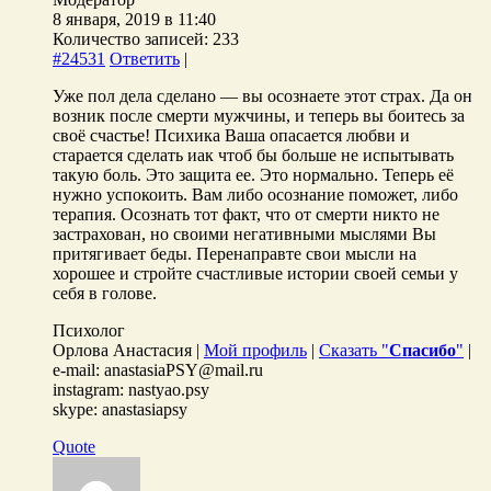
8 января, 2019 в 11:40
Количество записей: 233
#24531
Ответить
|
Уже пол дела сделано — вы осознаете этот страх. Да он
возник после смерти мужчины, и теперь вы боитесь за
своё счастье! Психика Ваша опасается любви и
старается сделать иак чтоб бы больше не испытывать
такую боль. Это защита ее. Это нормально. Теперь её
нужно успокоить. Вам либо осознание поможет, либо
терапия. Осознать тот факт, что от смерти никто не
застрахован, но своими негативными мыслями Вы
притягивает беды. Перенаправте свои мысли на
хорошее и стройте счастливые истории своей семьи у
себя в голове.
Психолог
Орлова Анастасия |
Мой профиль
|
Сказать "
Спасибо
"
|
e-mail: anastasiaPSY@mail.ru
instagram: nastyao.psy
skype: anastasiapsy
Quote