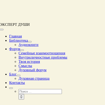
Перейти
к
контенту
ЭКСПЕРТ ДУШИ
Переключение
навигации
Главная
Библиотека
Аудиокниги
Форум
Семейные взаимоотношения
Внутриличностные проблемы
Твоя история
Смыслы
Духовный форум
Блог
Духовная страница
Контакты
Результат
поиска: