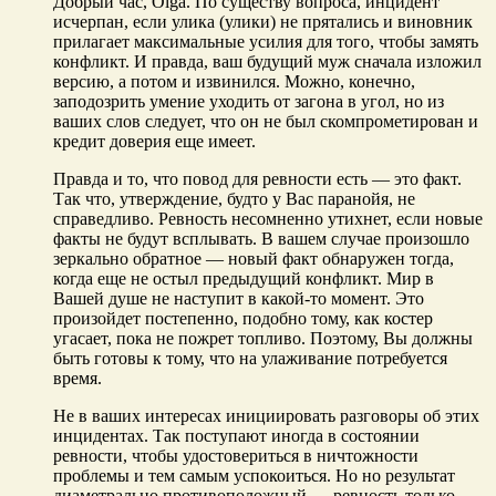
Добрый час, Olga. По существу вопроса, инцидент
исчерпан, если улика (улики) не прятались и виновник
прилагает максимальные усилия для того, чтобы замять
конфликт. И правда, ваш будущий муж сначала изложил
версию, а потом и извинился. Можно, конечно,
заподозрить умение уходить от загона в угол, но из
ваших слов следует, что он не был скомпрометирован и
кредит доверия еще имеет.
Правда и то, что повод для ревности есть — это факт.
Так что, утверждение, будто у Вас паранойя, не
справедливо. Ревность несомненно утихнет, если новые
факты не будут всплывать. В вашем случае произошло
зеркально обратное — новый факт обнаружен тогда,
когда еще не остыл предыдущий конфликт. Мир в
Вашей душе не наступит в какой-то момент. Это
произойдет постепенно, подобно тому, как костер
угасает, пока не пожрет топливо. Поэтому, Вы должны
быть готовы к тому, что на улаживание потребуется
время.
Не в ваших интересах инициировать разговоры об этих
инцидентах. Так поступают иногда в состоянии
ревности, чтобы удостовериться в ничтожности
проблемы и тем самым успокоиться. Но но результат
диаметрально противоположный — ревность только