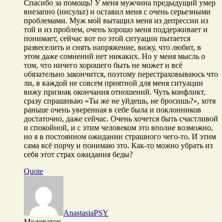
Спасибо за помощь! У меня мужчина предыдущий умер
внезапно (инсульт) и оставил меня с очень серьезными
проблемами. Муж мой вытащил меня из депрессии из
той и из проблем, очень хорошо меня поддерживает и
понимает, сейчас вот по этой ситуации пытается
развеселить и снять напряжение, вижу, что любит, в
этом даже сомнений нет никаких. Но у меня мысль о
том, что ничего хорошего быть не может и всё
обязательно закончится, поэтому перестраховываюсь что
ли, в каждой не совсем приятной для меня ситуации
вижу признак окончания отношений. Чуть конфликт,
сразу спрашиваю «Ты же не уйдешь, не бросишь?», хотя
раньше очень уверенная в себе была и поклонников
достаточно, даже сейчас. Очень хочется быть счастливой
и спокойной, и с этим человеком это вполне возможно,
но я в постоянном ожидании страшного чего-то. И этим
сама всё порчу и понимаю это. Как-то можно убрать из
себя этот страх ожидания беды?
Quote
AnastasiaPSY
Модератор