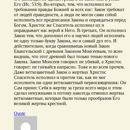
Его (Ис. 53:9). Во-вторых, тем, что исполнил все
требования правды Божией за всех нас: Закон требовал
от людей праведности, а люди не могли сами собой
исполнить все предписания Закона и оправдаться перед
Богом, Христос же Спаситель исполнил их и
оправдывает нас верой в Него. В-третьих, Он исполнил
Закон тем, что дополнил его и научил людей исполнять
не одну только букву Закона, но и самый дух его. И
действительно, когда сравниваешь новый Закон
Евангельский с древним Законом Моисеевым, то ясно
видишь, что этот древний был только тенью нового
Закона. Закон Моисеев говорил: не убивай, а Христос
говорит: не гневайся напрасно. Тоже и во всем прочем.
Даже ветхозаветный Закон о жертвах Христос
Спаситель исполнил и притом так, как не мог
исполнить ни один ветхозаветный первосвященник: Он
Сам принес Себя в жертву за грехи всего мира и этим
сделал ненужными и потому навсегда отменил жертвы
ветхозаветные, которые были только прообразом Его
великой жертвы крестной.
Quote