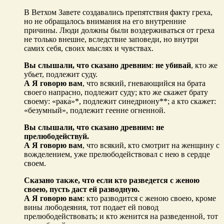
В Ветхом Завете создавались препятствия факту греха,
но не обращалось внимания на его внутренние
причины. Люди должны были воздерживаться от греха
не только внешне, вследствие заповеди, но внутри
самих себя, своих мыслях и чувствах.
Вы слышали, что сказано древним
:
не убивай
, кто же
убьет, подлежит суду.
А Я говорю вам
, что всякий, гневающийся на брата
своего напрасно, подлежит суду; кто же скажет брату
своему: «рака́»*, подлежит синедриону**; а кто скажет:
«безумный», подлежит геенне огненной.
Вы слышали, что сказано древним: не
прелюбодействуй.
А Я говорю вам
, что всякий, кто смотрит на женщину с
вожделением, уже прелюбодействовал с нею в сердце
своем.
Сказано также, что если кто разведется с женою
своею, пусть даст ей разводную.
А Я говорю вам
: кто разводится с женою своею, кроме
вины любодеяния, тот подает ей повод
прелюбодействовать; и кто женится на разведенной, тот