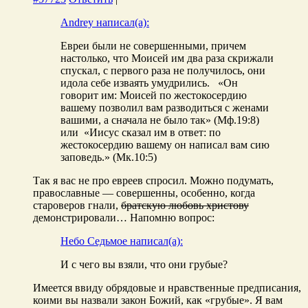
Andrey написал(а):
Евреи были не совершенными, причем
настолько, что Моисей им два раза скрижали
спускал, с первого раза не получилось, они
идола себе изваять умудрились. «Он
говорит им: Моисей по жестокосердию
вашему позволил вам разводиться с женами
вашими, а сначала не было так» (Мф.19:8)
или «Иисус сказал им в ответ: по
жестокосердию вашему он написал вам сию
заповедь.» (Мк.10:5)
Так я вас не про евреев спросил. Можно подумать,
православные — совершенны, особенно, когда
староверов гнали,
братскую любовь христову
демонстрировали… Напомню вопрос:
Небо Седьмое написал(а):
И с чего вы взяли, что они грубые?
Имеется ввиду обрядовые и нравственные предписания,
коими вы назвали закон Божий, как «грубые». Я вам