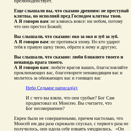
прелюбодействует.
Еще слышали вы, что сказано древним: не преступай
клятвы, но исполняй пред Господом клятвы твои.
А Я говорю вам
: не клянись вовсе: ни небом, потому
что оно престол Божий;
Вы слышали, что сказано: око за око и зуб за зуб.
А Я говорю вам
: не противься злому. Но кто ударит
тебя в правую щеку твою, обрати к нему и другую;
Вы слышали, что сказано: люби ближнего твоего и
ненавидь врага твоего.
А Я говорю вам
: люби́те врагов ваших, благословляйте
проклинающих вас, благотворите ненавидящим вас и
молитесь за обижающих вас и гонящих вас
Небо Седьмое написал(а):
И с чего вы взяли, что они грубые? Бог Сам
продиктовал их Моисею. Вы считаете, что
Бог несовершенен?
Евреи были не совершенными, причем настолько, что
Моисей им два раза скрижали спускал, с первого раза не
получилось, они идола себе изваять умудрились. «Он