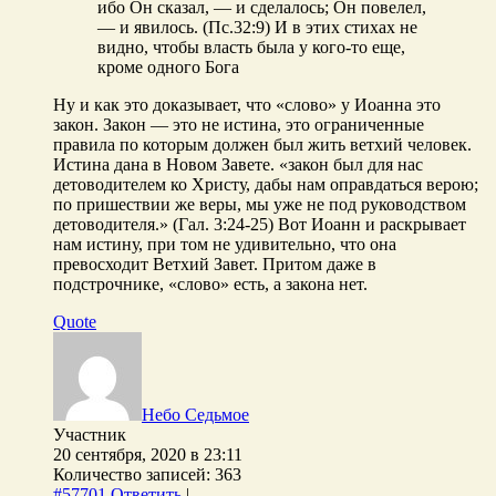
ибо Он сказал, — и сделалось; Он повелел,
— и явилось. (Пс.32:9) И в этих стихах не
видно, чтобы власть была у кого-то еще,
кроме одного Бога
Ну и как это доказывает, что «слово» у Иоанна это
закон. Закон — это не истина, это ограниченные
правила по которым должен был жить ветхий человек.
Истина дана в Новом Завете. «закон был для нас
детоводителем ко Христу, дабы нам оправдаться верою;
по пришествии же веры, мы уже не под руководством
детоводителя.» (Гал. 3:24-25) Вот Иоанн и раскрывает
нам истину, при том не удивительно, что она
превосходит Ветхий Завет. Притом даже в
подстрочнике, «слово» есть, а закона нет.
Quote
Небо Седьмое
Участник
20 сентября, 2020 в 23:11
Количество записей: 363
#57701
Ответить
|