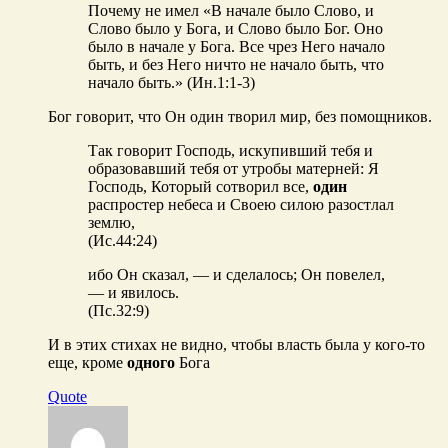
Почему не имел «В начале было Слово, и
Слово было у Бога, и Слово было Бог. Оно
было в начале у Бога. Все чрез Него начало
быть, и без Него ничто не начало быть, что
начало быть.» (Ин.1:1-3)
Бог говорит, что Он один творил мир, без помощников.
Так говорит Господь, искупивший тебя и
образовавший тебя от утробы матерней: Я
Господь, Который сотворил все,
один
распростер небеса и Своею силою разостлал
землю,
(Ис.44:24)
ибо Он сказал, — и сделалось; Он повелел,
— и явилось.
(Пс.32:9)
И в этих стихах не видно, чтобы власть была у кого-то
еще, кроме
одного
Бога
Quote