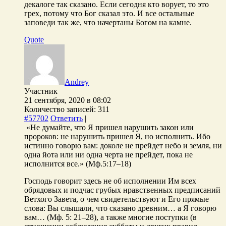
декалоге так сказано. Если сегодня кто ворует, то это
грех, потому что Бог сказал это. И все остальные
заповеди так же, что начертаны Богом на камне.
Quote
Andrey
Участник
21 сентября, 2020 в 08:02
Количество записей: 311
#57702
Ответить
|
«Не думайте, что Я пришел нарушить закон или
пророков: не нарушить пришел Я, но исполнить. Ибо
истинно говорю вам: доколе не прейдет небо и земля, ни
одна йота или ни одна черта не прейдет, пока не
исполнится все.» (Мф.5:17–18)
Господь говорит здесь не об исполнении Им всех
обрядовых и подчас грубых нравственных предписаний
Ветхого Завета, о чем свидетельствуют и Его прямые
слова: Вы слышали, что сказано древним… а Я говорю
вам… (Мф. 5: 21–28), а также многие поступки (в