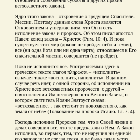
отношении соблюдения субботы и других правил
ветхозаветного закона).
Ядро этого закона – откровение о грядущем Спасителе-
Мессии. Поэтому данные слова Христа являются
Откровением и утверждением, что Он и есть
исполнение закона и пророков. Об этом писал апостол
Павел: конец закона – Христос (Рим. 10: 4). И пока
существует этот мир (доколе не прейдет небо и земля),
все (ни одна йота или ни одна черта), относящееся к Его
спасительной миссии, совершится (не прейдет).
Пока не исполнится все. Употребляемый здесь в
греческом тексте глагол πληρωσαι – «исполнить»
означает также «восполнить, наполнить». В данном
случае речь идет, с одной стороны, об исполнении на
Христе всех ветхозаветных пророчеств, с другой –
о восполнении Им несовершенств Ветхого Завета, о
котором святитель Иоанн Златоуст сказал:
«ветхозаветное… так отстоит от новозаветного, как
земля от неба» (Толкование на пророка Исаию. Гл. 7. 4).
Господь исполнил Пророков тем, что в Своей жизни и
делах совершил все, что те предсказали о Нем. А Закон
исполнил, во-первых, тем, что не нарушил ни единой
его заповеди: не сделал греха, и не было лжи в устах