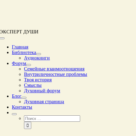
Перейти
к
контенту
ЭКСПЕРТ ДУШИ
Переключение
навигации
Главная
Библиотека
Аудиокниги
Форум
Семейные взаимоотношения
Внутриличностные проблемы
Твоя история
Смыслы
Духовный форум
Блог
Духовная страница
Контакты
Результат
поиска: