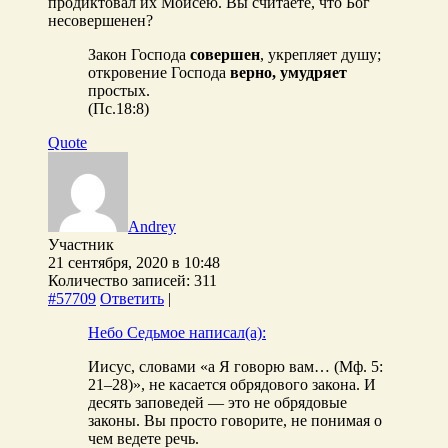
продиктовал их Моисею. Вы считаете, что Бог
несовершенен?
Закон Господа
совершен
, укрепляет душу;
откровение Господа
верно, умудряет
простых.
(Пс.18:8)
Quote
Andrey
Участник
21 сентября, 2020 в 10:48
Количество записей: 311
#57709
Ответить
|
Небо Седьмое написал(а):
Иисус, словами «а Я говорю вам… (Мф. 5:
21–28)», не касается обрядового закона. И
десять заповедей — это не обрядовые
законы. Вы просто говорите, не понимая о
чем ведете речь.