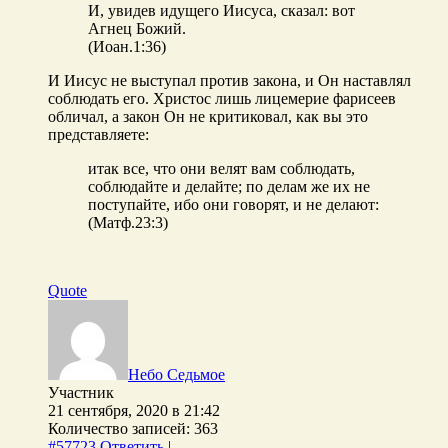
И, увидев идущего Иисуса, сказал: вот
Агнец Божий.
(Иоан.1:36)
И Иисус не выступал против закона, и Он наставлял
соблюдать его. Христос лишь лицемерие фарисеев
обличал, а закон Он не критиковал, как вы это
представляете:
итак все, что они велят вам соблюдать,
соблюдайте и делайте; по делам же их не
поступайте, ибо они говорят, и не делают:
(Матф.23:3)
Quote
Небо Седьмое
Участник
21 сентября, 2020 в 21:42
Количество записей: 363
#57723
Ответить
|