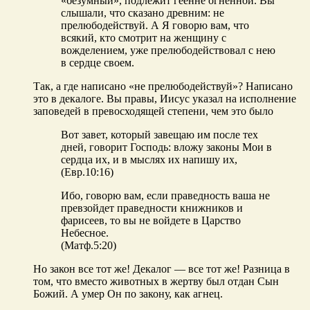
«безумный», подлежит геенне огненной. Вы
слышали, что сказано древним: не
прелюбодействуй. А Я говорю вам, что
всякий, кто смотрит на женщину с
вожделением, уже прелюбодействовал с нею
в сердце своем.
Так, а где написано «не прелюбодействуй»? Написано
это в декалоге. Вы правы, Иисус указал на исполнение
заповедей в превосходящей степени, чем это было
Вот завет, который завещаю им после тех
дней, говорит Господь: вложу законы Мои в
сердца их, и в мыслях их напишу их,
(Евр.10:16)
Ибо, говорю вам, если праведность ваша не
превзойдет праведности книжников и
фарисеев, то вы не войдете в Царство
Небесное.
(Матф.5:20)
Но закон все тот же! Декалог — все тот же! Разница в
том, что вместо животных в жертву был отдан Сын
Божий. А умер Он по закону, как агнец.