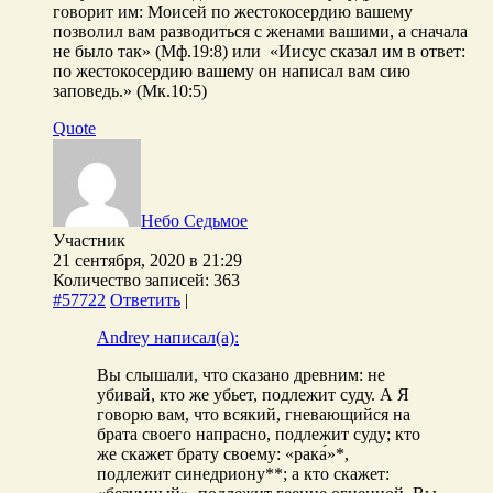
говорит им: Моисей по жестокосердию вашему
позволил вам разводиться с женами вашими, а сначала
не было так» (Мф.19:8) или «Иисус сказал им в ответ:
по жестокосердию вашему он написал вам сию
заповедь.» (Мк.10:5)
Quote
Небо Седьмое
Участник
21 сентября, 2020 в 21:29
Количество записей: 363
#57722
Ответить
|
Andrey написал(а):
Вы слышали, что сказано древним: не
убивай, кто же убьет, подлежит суду. А Я
говорю вам, что всякий, гневающийся на
брата своего напрасно, подлежит суду; кто
же скажет брату своему: «рака́»*,
подлежит синедриону**; а кто скажет: