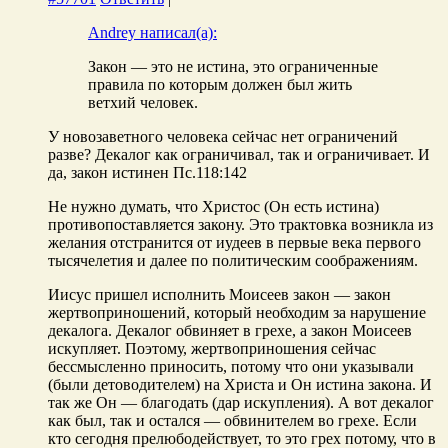
Andrey написал(а):
Закон — это не истина, это ограниченные
правила по которым должен был жить
ветхий человек.
У новозаветного человека сейчас нет ограничений
разве? Декалог как ограничивал, так и ограничивает. И
да, закон истинен Пс.118:142
Не нужно думать, что Христос (Он есть истина)
противопоставляется закону. Это трактовка возникла из
желания отстранится от иудеев в первые века первого
тысячелетия и далее по политическим соображениям.
Иисус пришел исполнить Моисеев закон — закон
жертвоприношений, который необходим за нарушение
декалога. Декалог обвиняет в грехе, а закон Моисеев
искупляет. Поэтому, жертвоприношения сейчас
бессмысленно приносить, потому что они указывали
(были детоводителем) на Христа и Он истина закона. И
так же Он — благодать (дар искупления). А вот декалог
как был, так и остался — обвинителем во грехе. Если
кто сегодня прелюбодействует, то это грех потому, что в