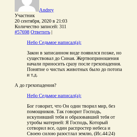
Andrey
Участник
20 сентября, 2020 в 21:03
Количество записей: 311
#57698
Ответить
|
Небо Седьмое написал(а):
Закон в записанном виде появился позже, но
существовал до Синая. Жертвоприношения
начали приносить сразу после грехопадения.
Понятие о чистых животных было до потопа
и т.д.
А до грехопадения?
Небо Седьмое написал(а):
Бог говорит, что Он один творил мир, без
помощников. Так говорит Господь,
искупивший тебя и образовавший тебя от
утробы матерней: Я Господь, Который
сотворил все, один распростер небеса и
Своею силою разостлал землю, (Ис.44:24)