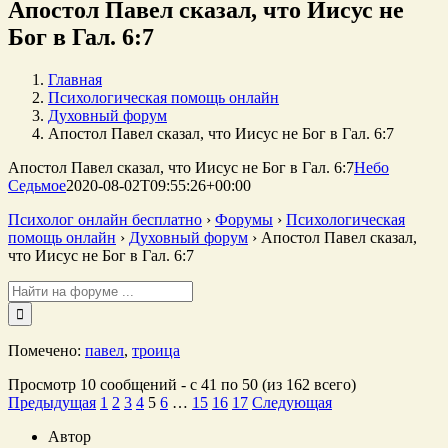
Апостол Павел сказал, что Иисус не
Бог в Гал. 6:7
Главная
Психологическая помощь онлайн
Духовный форум
Апостол Павел сказал, что Иисус не Бог в Гал. 6:7
Апостол Павел сказал, что Иисус не Бог в Гал. 6:7
Небо
Седьмое
2020-08-02T09:55:26+00:00
Психолог онлайн бесплатно
›
Форумы
›
Психологическая
помощь онлайн
›
Духовный форум
›
Апостол Павел сказал,
что Иисус не Бог в Гал. 6:7
Поиск:
Помечено:
павел
,
троица
Просмотр 10 сообщений - с 41 по 50 (из 162 всего)
Предыдущая
1
2
3
4
5
6
…
15
16
17
Следующая
Автор