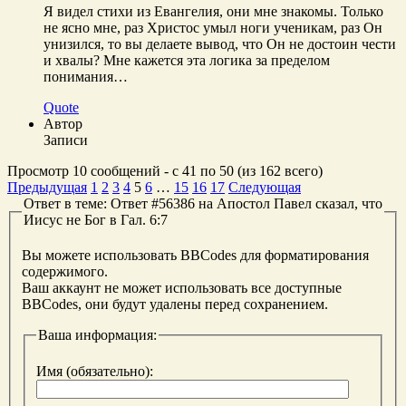
Я видел стихи из Евангелия, они мне знакомы. Только
не ясно мне, раз Христос умыл ноги ученикам, раз Он
унизился, то вы делаете вывод, что Он не достоин чести
и хвалы? Мне кажется эта логика за пределом
понимания…
Quote
Автор
Записи
Просмотр 10 сообщений - с 41 по 50 (из 162 всего)
Предыдущая
1
2
3
4
5
6
…
15
16
17
Следующая
Ответ в теме: Ответ #56386 на Апостол Павел сказал, что
Иисус не Бог в Гал. 6:7
Вы можете использовать BBCodes для форматирования
содержимого.
Ваш аккаунт не может использовать все доступные
BBCodes, они будут удалены перед сохранением.
Ваша информация:
Имя (обязательно):