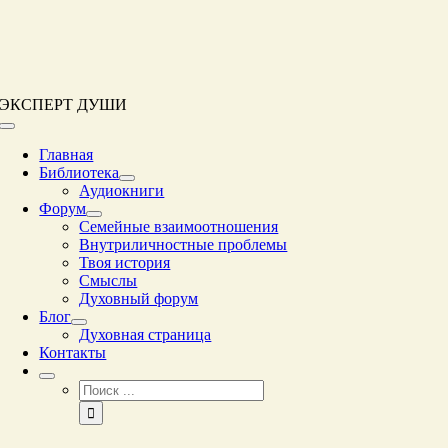
Перейти
к
контенту
ЭКСПЕРТ ДУШИ
Переключение
навигации
Главная
Библиотека
Аудиокниги
Форум
Семейные взаимоотношения
Внутриличностные проблемы
Твоя история
Смыслы
Духовный форум
Блог
Духовная страница
Контакты
Результат
поиска: