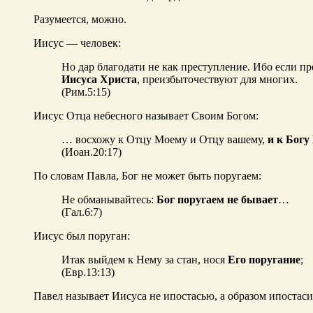
Разумеется, можно.
Иисус — человек:
Но дар благодати не как преступление. Ибо если п
Иисуса Христа
, преизбыточествуют для многих.
(Рим.5:15)
Иисус Отца небесного называет Своим Богом:
… восхожу к Отцу Моему и Отцу вашему,
и к Богу
(Иоан.20:17)
По словам Павла, Бог не может быть поругаем:
Не обманывайтесь:
Бог поругаем не бывает
…
(Гал.6:7)
Иисус был поруган:
Итак выйдем к Нему за стан, нося
Его поругание
;
(Евр.13:13)
Павел называет Иисуса не ипостасью, а образом ипостаси