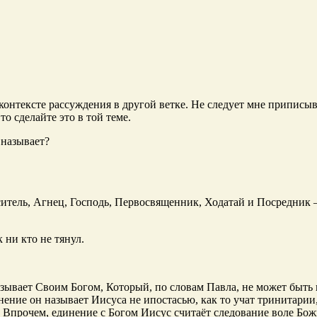
контексте рассуждения в другой ветке. Не следует мне приписыва
то сделайте это в той теме.
 называет?
итель, Агнец, Господь, Первосвященник, Ходатай и Посредник 
 ни кто не тянул.
зывает Своим Богом, Который, по словам Павла, не может быть
ение он называет Иисуса не ипостасью, как то учат тринитарии,
 Впрочем, единение с Богом Иисус считаёт следование воле Бож