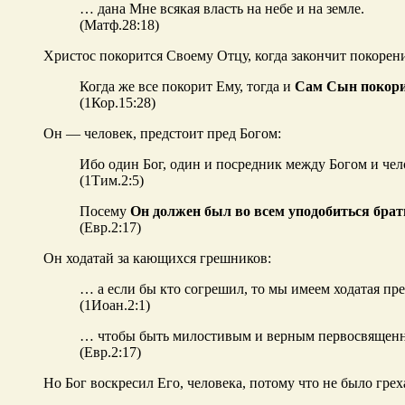
… дана Мне всякая власть на небе и на земле.
(Матф.28:18)
Христос покорится Своему Отцу, когда закончит покорени
Когда же все покорит Ему, тогда и
Сам Сын покор
(1Кор.15:28)
Он — человек, предстоит пред Богом:
Ибо один Бог, один и посредник между Богом и че
(1Тим.2:5)
Посему
Он должен был во всем уподобиться бра
(Евр.2:17)
Он ходатай за кающихся грешников:
… а если бы кто согрешил, то мы имеем ходатая пр
(1Иоан.2:1)
… чтобы быть милостивым и верным первосвященни
(Евр.2:17)
Но Бог воскресил Его, человека, потому что не было гре