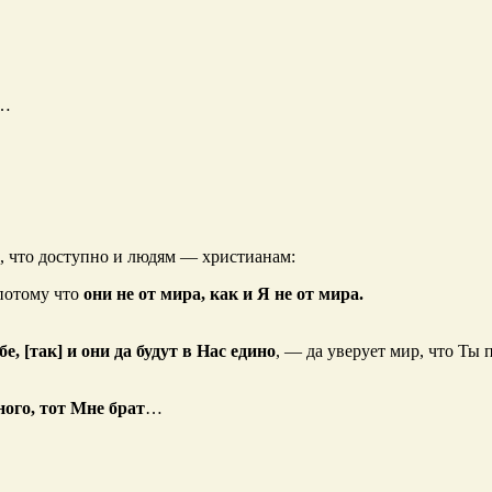
…
, что доступно и людям — христианам:
 потому что
они не от мира, как и Я не от мира.
бе, [так] и они да будут в Нас едино
, — да уверует мир, что Ты 
ого, тот Мне брат
…