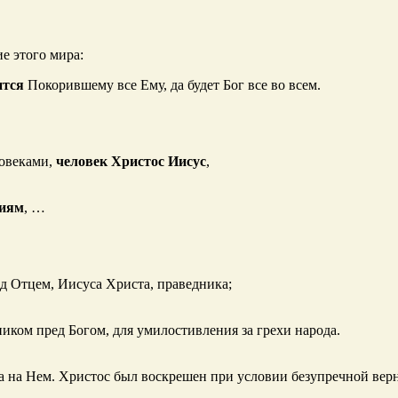
е этого мира:
ится
Покорившему все Ему, да будет Бог все во всем.
ловеками,
человек Христос Иисус
,
тиям
, …
ед Отцем, Иисуса Христа, праведника;
ком пред Богом, для умилостивления за грехи народа.
ха на Нем. Христос был воскрешен при условии безупречной верн