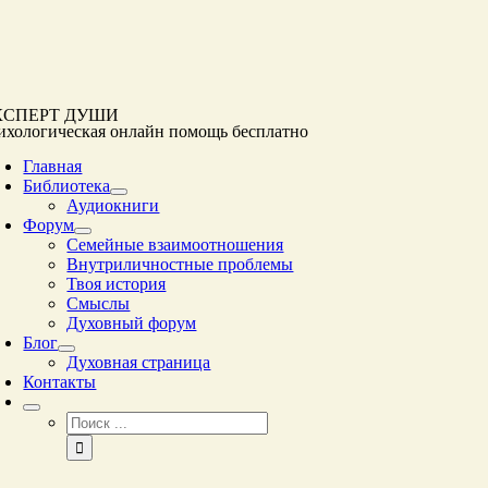
Перейти
к
контенту
КСПЕРТ ДУШИ
ихологическая онлайн помощь
бесплатно
Главная
Библиотека
Аудиокниги
Форум
Семейные взаимоотношения
Внутриличностные проблемы
Твоя история
Смыслы
Духовный форум
Блог
Духовная страница
Контакты
Результат
поиска: