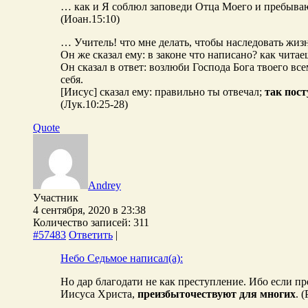
… как и Я соблюл заповеди Отца Моего и пребыва
(Иоан.15:10)
… Учитель! что мне делать, чтобы наследовать жиз
Он же сказал ему: в законе что написано? как читае
Он сказал в ответ: возлюби Господа Бога твоего вс
себя.
[Иисус] сказал ему: правильно ты отвечал;
так пост
(Лук.10:25-28)
Quote
Andrey
Участник
4 сентября, 2020 в 23:38
Количество записей: 311
#57483
Ответить
|
Небо Седьмое написал(а):
Но дар благодати не как преступление. Ибо если п
Иисуса Христа,
преизбыточествуют для многих
. 