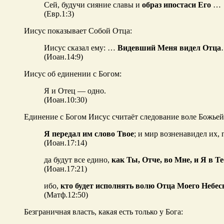
Сей, будучи сияние славы и
образ ипостаси Его
…
(Евр.1:3)
Иисус показывает Собой Отца:
Иисус сказал ему: …
Видевший Меня видел Отца
(Иоан.14:9)
Иисус об единении с Богом:
Я и Отец — одно.
(Иоан.10:30)
Единение с Богом Иисус считаёт следование воле Божьей
Я передал им слово Твое
; и мир возненавидел их,
(Иоан.17:14)
да будут все едино,
как Ты, Отче, во Мне,
и Я в Те
(Иоан.17:21)
ибо,
кто будет исполнять волю Отца Моего Небесн
(Матф.12:50)
Безграничная власть, какая есть только у Бога: