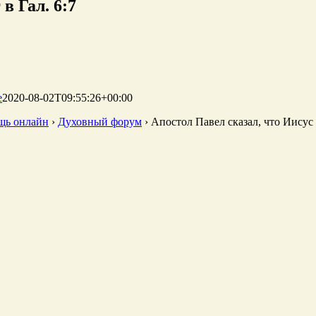
в Гал. 6:7
е
2020-08-02T09:55:26+00:00
щь онлайн
›
Духовный форум
›
Апостол Павел сказал, что Иисус н