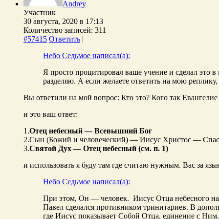
Andrey
Участник
30 августа, 2020 в 17:13
Количество записей: 311
#57415
Ответить
|
Небо Седьмое написал(а):
Я просто процитировал ваше учение и сделал это в 
разделяю. А если желаете ответить на мою реплику, 
Вы ответили на мой вопрос: Кто это? Кого так Евангелие
и это ваш ответ:
1.
Отец небесный — Всевышний Бог
2.Сын (Божий и человеческий) — Иисус Христос — Спас
3.
Святой Дух — Отец небесный (см. п. 1)
и использовать я буду там где считаю нужным. Вас за язык
Небо Седьмое написал(а):
При этом, Он — человек. Иисус Отца небесного на
Павел сделался противником тринитариев. В дополн
где Иисус показывает Собой Отца, единение с Ним.