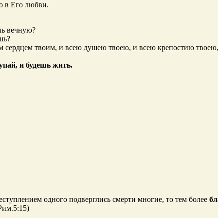
ю в Его любви.
нь вечную?
шь?
ем сердцем твоим, и всею душею твоею, и всею крепостию твоею,
упай, и будешь жить.
реступлением одного подверглись смерти многие, то тем более
бл
(Рим.5:15)