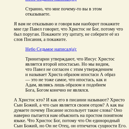
Странно, что мне почему-то вы в этом
отказываете.
Я вам не отказываю и говоря вам наоборот покажите
мне где Павел говорит, что Христос не Бог, потому что
был поруган. Покажите эту цитату, не соберите её из
слов Писания, а покажите.
Небо Седьмое написал(а):
Тринитарии утверждают, что Иисус Христос
является второй ипостасью. Но мы видим,
что Павел не согласен с этим утверждением
и называет Христа образом ипостаси А образ
— это не тоже самое, что ипостась, как и
Адам, являясь лишь образом и подобием
Бога, Богом конечно не являлся.
А Христос кто? И как его в писании называют? Христо
Сын Божий, а что сын является своим отцом? А как вы
думаете почему Писание использует такие слова? Оно
наверно пытается нам объяснить на простом понятном
языке. Что Христос Бог, потому что Он единородный
Сын Божий, но Он не Отец, он отпечаток сущности Его.