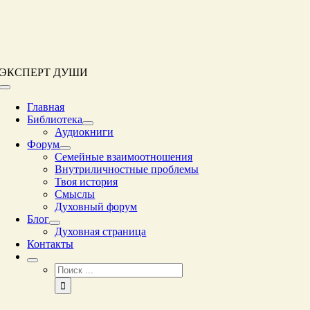
Перейти
к
контенту
ЭКСПЕРТ ДУШИ
Переключение
навигации
Главная
Библиотека
Аудиокниги
Форум
Семейные взаимоотношения
Внутриличностные проблемы
Твоя история
Смыслы
Духовный форум
Блог
Духовная страница
Контакты
Результат
поиска: