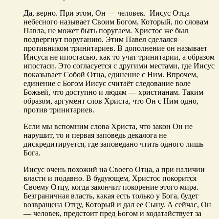
Да, верно. При этом, Он — человек. Иисус Отца
небесного называет Своим Богом, Который, по словам
Павла, не может быть поругаем. Христос же был
подвергнут поруганию. Этим Павел сделался
противником тринитариев. В дополнение он называет
Иисуса не ипостасью, как то учат тринитарии, а образом
ипостаси. Это согласуется с другими местами, где Иисус
показывает Собой Отца, единение с Ним. Впрочем,
единение с Богом Иисус считаёт следование воле
Божьей, что доступно и людям — христианам. Таким
образом, аргумент слов Христа, что Он с Ним одно,
против тринитариев.
Если мы вспомним слова Христа, что закон Он не
нарушит, то и первая заповедь декалога не
дискредитируется, где заповедано чтить одного лишь
Бога.
Иисус очень похожий на Своего Отца, а при наличии
власти и подавно. В будующем, Христос покорится
Своему Отцу, когда закончит покорение этого мира.
Безграничная власть, какая есть только у Бога, будет
возвращена Отцу, Который и дал ее Сыну. А сейчас, Он
— человек, предстоит пред Богом и ходатайствует за