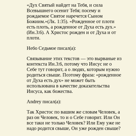
«Дух Святый найдет на Тебя, и сила
Всевышнего осенит Тебя; посему и
рождаемое Святое наречется Сыном
Божиим.»(Лк. 1:35). «Рожденное от плоти
есть плоть, а рожденное от Духа есть дух.»
(Ин.3:6). А Христос рожден и от Духа и от
плоти.
Небо Седьмое писал(а):
Связывание этих текстов — это вырваные из
контекста Ин.3:6, потому что Иисус не о
Себе тут говорит, а о людях, которым нужно
родиться свыше. Поэтому фраза: «рожденное
от Духа есть дух» не может быть
использована в качестве доказательства
Иисуса, как божества.
Andrey писал(а):
Так Христос по вашим же словам Человек, а
раз он Человек, то и о Себе говорит. Или Он
все таки не только Человек? Или Ему уже не
надо родится свыше, Он уже рожден свыше?