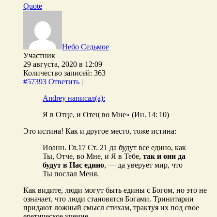
Quote
Небо Седьмое
Участник
29 августа, 2020 в 12:09
Количество записей: 363
#57393
Ответить
|
Andrey написал(а):
Я в Отце, и Отец во Мне» (Ин. 14: 10)
Это истина! Как и другое место, тоже истина:
Иоанн. Гл.17 Ст. 21 да будут все едино, как
Ты, Отче, во Мне, и Я в Тебе,
так и они да
будут в Нас едино
, — да уверует мир, что
Ты послал Меня.
Как видите, люди могут быть едины с Богом, но это не
означает, что люди становятся Богами. Тринитарии
придают ложный смысл стихам, трактуя их под свое
еретическое учение.