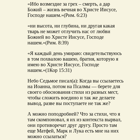
«Ибо возмездие за грех – смерть, а дар
Божий – жизнь вечная во Христе Иисусе,
Господе нашем.»(Рим. 6:23)
«ни высота, ни глубина, ни другая какая
тварь не может отлучить нас от любви
Божией во Христе Иисусе, Господе
нашем.»(Рим. 8:39)
«Я каждый день умираю: свидетельствуюсь
в том похвалою вашею, братия, которую я
имею во Христе Иисусе, Господе
нашем.»(1Кор 15:31)
Небо Седьмое писал(а): Когда вы ссылаетесь
на Иоанна, потом на Псалмы — берете для
своего обоснования стихи из разных мест,
чтобы сложить воедино и так же делаете
вывод, разве вы поступаете не так же?
А можно поподробней? Что за стихи, что я
там скомпоновал, я их из контекста вырвал,
они противоречат друг другу. Просто там
еще Матфей, Марк и Лука есть мне на них
можно ссылаться?