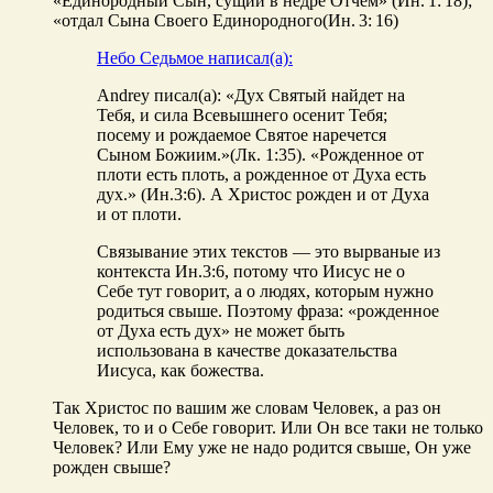
«Единородный Сын, сущий в недре Отчем» (Ин. 1: 18);
«отдал Сына Своего Единородного(Ин. 3: 16)
Небо Седьмое написал(а):
Andrey писал(а): «Дух Святый найдет на
Тебя, и сила Всевышнего осенит Тебя;
посему и рождаемое Святое наречется
Сыном Божиим.»(Лк. 1:35). «Рожденное от
плоти есть плоть, а рожденное от Духа есть
дух.» (Ин.3:6). А Христос рожден и от Духа
и от плоти.
Связывание этих текстов — это вырваные из
контекста Ин.3:6, потому что Иисус не о
Себе тут говорит, а о людях, которым нужно
родиться свыше. Поэтому фраза: «рожденное
от Духа есть дух» не может быть
использована в качестве доказательства
Иисуса, как божества.
Так Христос по вашим же словам Человек, а раз он
Человек, то и о Себе говорит. Или Он все таки не только
Человек? Или Ему уже не надо родится свыше, Он уже
рожден свыше?