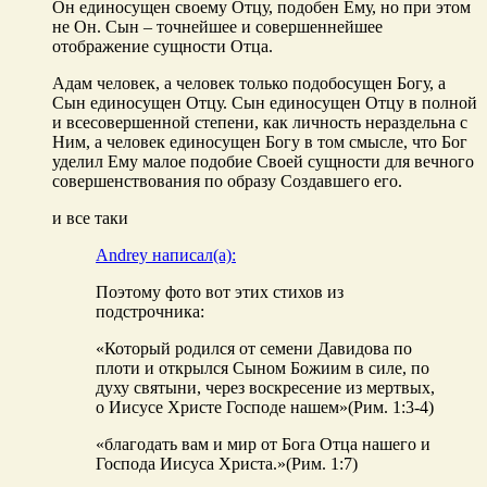
Он единосущен своему Отцу, подобен Ему, но при этом
не Он. Сын – точнейшее и совершеннейшее
отображение сущности Отца.
Адам человек, а человек только подобосущен Богу, а
Сын единосущен Отцу. Сын единосущен Отцу в полной
и всесовершенной степени, как личность нераздельна с
Ним, а человек единосущен Богу в том смысле, что Бог
уделил Ему малое подобие Своей сущности для вечного
совершенствования по образу Создавшего его.
и все таки
Andrey написал(а):
Поэтому фото вот этих стихов из
подстрочника:
«Который родился от семени Давидова по
плоти и открылся Сыном Божиим в силе, по
духу святыни, через воскресение из мертвых,
о Иисусе Христе Господе нашем»(Рим. 1:3-4)
«благодать вам и мир от Бога Отца нашего и
Господа Иисуса Христа.»(Рим. 1:7)