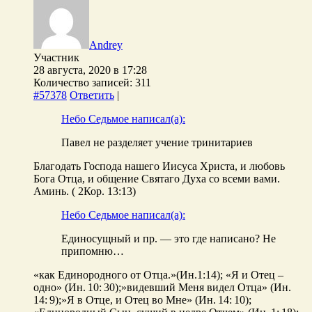
Andrey
Участник
28 августа, 2020 в 17:28
Количество записей: 311
#57378
Ответить
|
Небо Седьмое написал(а):
Павел не разделяет учение тринитариев
Благодать Господа нашего Иисуса Христа, и любовь
Бога Отца, и общение Святаго Духа со всеми вами.
Аминь. ( 2Кор. 13:13)
Небо Седьмое написал(а):
Единосущный и пр. — это где написано? Не
припомню…
«как Единородного от Отца.»(Ин.1:14); «Я и Отец –
одно» (Ин. 10: 30);»видевший Меня видел Отца» (Ин.
14: 9);»Я в Отце, и Отец во Мне» (Ин. 14: 10);