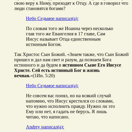
свою веру к Ниму, приходят к Отцу. А где я говорил что
люди становятся богами?
Небо Седьмое написал(а):
По словам того же Иоанна через несколько
глав того же Евангелия в 17 главе, Сам
Иисус называет Отца единственным
истинным Богом.
Так Христос Сын Божий. «Знаем также, что Сын Божий
пришел и дал нам свет и разум, да познаем Бога
истинного и да будем в
истинном Сыне Его Иисусе
Христе. Сей есть истинный Бог и жизнь
вечная.
«(1Ин. 5:20)
Небо Седьмое написал(а):
Не совсем вас понял, но на всякий случай
напомню, что Иисус крестился со словами,
что нужно исполнить правду. Нужно ли это
Ему или нет, я гадать не берусь. Я лишь
читаю, что написано.
Andrey написал(а):