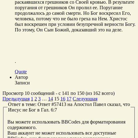
раскаявшихся грешников со Своей кровью. В результате
поругания от грешников Он пролил ее. Поругание
продолжалось до самой смерти. Но Бог воскресил Его,
человека, потому что не было греха на Нем. Христос
был воскрешен при условии безупречной верности Богу.
По этому, Он Сын Божий, доказавший это на деле.
.
Quote
Автор
Записи
Просмотр 10 сообщений - с 141 по 150 (из 162 всего)
Предыдущая
1
2
3
…
14
15
16
17
Следующая
Ответ в теме: Ответ #57413 на Апостол Павел сказал, что
Иисус не Бог в Гал. 6:7
Вы можете использовать BBCodes для форматирования
содержимого.
Ваш аккаунт не может использовать все доступные