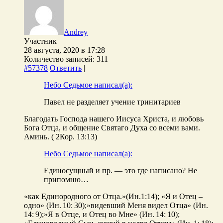
Andrey
Участник
28 августа, 2020 в 17:28
Количество записей: 311
#57378
Ответить
|
Небо Седьмое написал(а):
Павел не разделяет учение тринитариев
Благодать Господа нашего Иисуса Христа, и любовь
Бога Отца, и общение Святаго Духа со всеми вами.
Аминь. ( 2Кор. 13:13)
Небо Седьмое написал(а):
Единосущный и пр. — это где написано? Не
припомню…
«как Единородного от Отца.»(Ин.1:14); «Я и Отец –
одно» (Ин. 10: 30);»видевший Меня видел Отца» (Ин.
14: 9);»Я в Отце, и Отец во Мне» (Ин. 14: 10);