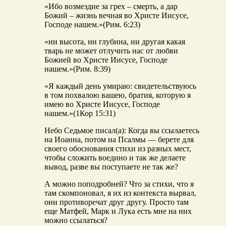
«Ибо возмездие за грех – смерть, а дар
Божий – жизнь вечная во Христе Иисусе,
Господе нашем.»(Рим. 6:23)
«ни высота, ни глубина, ни другая какая
тварь не может отлучить нас от любви
Божией во Христе Иисусе, Господе
нашем.»(Рим. 8:39)
«Я каждый день умираю: свидетельствуюсь
в том похвалою вашею, братия, которую я
имею во Христе Иисусе, Господе
нашем.»(1Кор 15:31)
Небо Седьмое писал(а): Когда вы ссылаетесь
на Иоанна, потом на Псалмы — берете для
своего обоснования стихи из разных мест,
чтобы сложить воедино и так же делаете
вывод, разве вы поступаете не так же?
А можно поподробней? Что за стихи, что я
там скомпоновал, я их из контекста вырвал,
они противоречат друг другу. Просто там
еще Матфей, Марк и Лука есть мне на них
можно ссылаться?