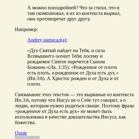
А можно поподробней? Что за стихи, что я
там скомпоновал, я их из контекста вырвал,
они противоречат друг другу.
Например:
Andrey написал(а):
«Дух Святый найдет на Тебя, и сила
Всевышнего осенит Тебя; посему и
рождаемое Святое наречется Сыном
Божиим.»(Лк. 1:35). «Рожденное от плоти
есть плоть, а рожденное от Духа есть дух.»
(Ин.3:6). А Христос рожден и от Духа и от
плоти.
Связывание этих текстов — это вырваные из контекста
Ин.3:6, потому что Иисус не о Себе тут говорит, а о
людях, которым нужно родиться свыше. Поэтому фраза:
«рожденное от Духа есть дух» не может быть
использована в качестве доказательства Иисуса, как
божества.
Quote