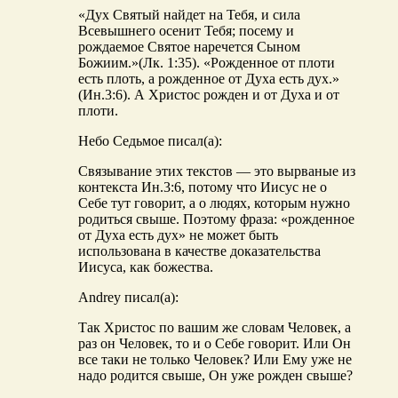
«Дух Святый найдет на Тебя, и сила
Всевышнего осенит Тебя; посему и
рождаемое Святое наречется Сыном
Божиим.»(Лк. 1:35). «Рожденное от плоти
есть плоть, а рожденное от Духа есть дух.»
(Ин.3:6). А Христос рожден и от Духа и от
плоти.
Небо Седьмое писал(а):
Связывание этих текстов — это вырваные из
контекста Ин.3:6, потому что Иисус не о
Себе тут говорит, а о людях, которым нужно
родиться свыше. Поэтому фраза: «рожденное
от Духа есть дух» не может быть
использована в качестве доказательства
Иисуса, как божества.
Andrey писал(а):
Так Христос по вашим же словам Человек, а
раз он Человек, то и о Себе говорит. Или Он
все таки не только Человек? Или Ему уже не
надо родится свыше, Он уже рожден свыше?