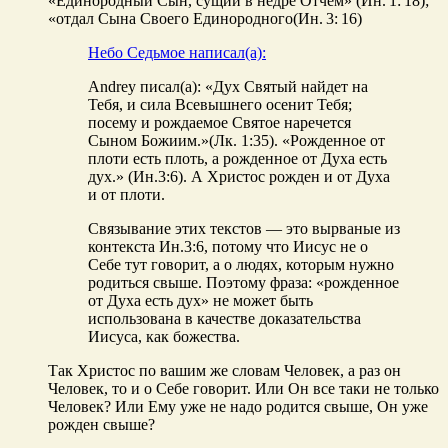
«Единородный Сын, сущий в недре Отчем» (Ин. 1: 18);
«отдал Сына Своего Единородного(Ин. 3: 16)
Небо Седьмое написал(а):
Andrey писал(а): «Дух Святый найдет на
Тебя, и сила Всевышнего осенит Тебя;
посему и рождаемое Святое наречется
Сыном Божиим.»(Лк. 1:35). «Рожденное от
плоти есть плоть, а рожденное от Духа есть
дух.» (Ин.3:6). А Христос рожден и от Духа
и от плоти.
Связывание этих текстов — это вырваные из
контекста Ин.3:6, потому что Иисус не о
Себе тут говорит, а о людях, которым нужно
родиться свыше. Поэтому фраза: «рожденное
от Духа есть дух» не может быть
использована в качестве доказательства
Иисуса, как божества.
Так Христос по вашим же словам Человек, а раз он
Человек, то и о Себе говорит. Или Он все таки не только
Человек? Или Ему уже не надо родится свыше, Он уже
рожден свыше?