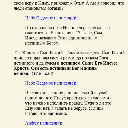
свою веру к Ниму, приходят к Отцу. А где я говорил что
люди становятся богами?
Небо Седьмое написал(а):
По словам того же Иоанна через несколько
глав того же Евангелия в 17 главе, Сам
Иисус называет Отца единственным
истинным Богом.
Так Христос Сын Божий. «Знаем также, что Сын Божий
пришел и дал нам свет и разум, да познаем Бога
истинного и да будем в
истинном Сыне Его Иисусе
Христе. Сей есть истинный Бог и жизнь
вечная.
«(1Ин. 5:20)
Небо Седьмое написал(а):
Не совсем вас понял, но на всякий случай
напомню, что Иисус крестился со словами,
что нужно исполнить правду. Нужно ли это
Ему или нет, я гадать не берусь. Я лишь
читаю, что написано.
Andrey написал(а):