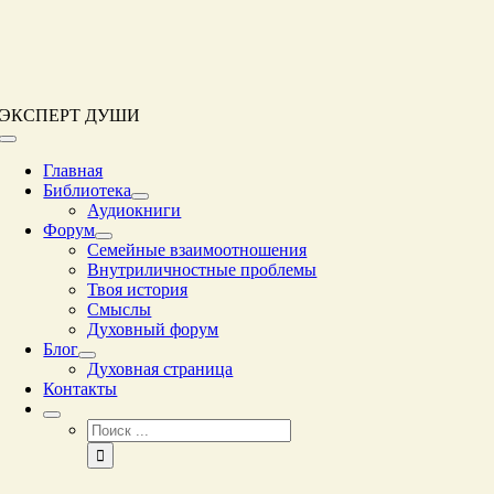
Перейти
к
контенту
ЭКСПЕРТ ДУШИ
Переключение
навигации
Главная
Библиотека
Аудиокниги
Форум
Семейные взаимоотношения
Внутриличностные проблемы
Твоя история
Смыслы
Духовный форум
Блог
Духовная страница
Контакты
Результат
поиска: