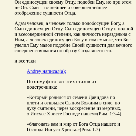
Он единосущен своему Отцу, подобен Ему, но при этом
не Он. Сын – точнейшее и совершеннейшее
отображение сущности Отца.
Адам человек, а человек только подобосущен Богу, а
Сын единосущен Отцу. Сын единосущен Отцу в полной
и всесовершенной степени, как личность нераздельна с
Ним, а человек единосущен Богу в том смысле, что Бог
уделил Ему малое подобие Своей сущности для вечного
совершенствования по образу Создавшего его.
и все таки
Andrey написал(а):
Поэтому фото вот этих стихов из
подстрочника:
«Который родился от семени Давидова по
плоти и открылся Сыном Божиим в силе, по
духу святыни, через воскресение из мертвых,
о Иисусе Христе Господе нашем»(Рим. 1:3-4)
«благодать вам и мир от Бога Отца нашего и
Господа Иисуса Христа.»(Рим. 1:7)