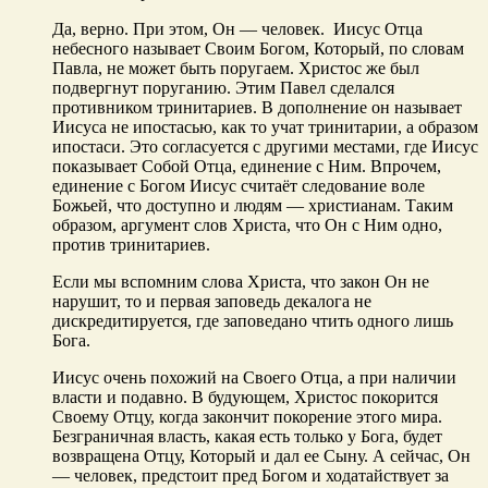
Да, верно. При этом, Он — человек. Иисус Отца
небесного называет Своим Богом, Который, по словам
Павла, не может быть поругаем. Христос же был
подвергнут поруганию. Этим Павел сделался
противником тринитариев. В дополнение он называет
Иисуса не ипостасью, как то учат тринитарии, а образом
ипостаси. Это согласуется с другими местами, где Иисус
показывает Собой Отца, единение с Ним. Впрочем,
единение с Богом Иисус считаёт следование воле
Божьей, что доступно и людям — христианам. Таким
образом, аргумент слов Христа, что Он с Ним одно,
против тринитариев.
Если мы вспомним слова Христа, что закон Он не
нарушит, то и первая заповедь декалога не
дискредитируется, где заповедано чтить одного лишь
Бога.
Иисус очень похожий на Своего Отца, а при наличии
власти и подавно. В будующем, Христос покорится
Своему Отцу, когда закончит покорение этого мира.
Безграничная власть, какая есть только у Бога, будет
возвращена Отцу, Который и дал ее Сыну. А сейчас, Он
— человек, предстоит пред Богом и ходатайствует за