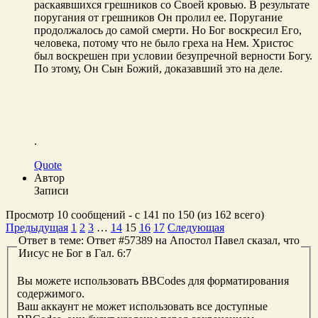
раскаявшихся грешников со Своей кровью. В результате
поругания от грешников Он пролил ее. Поругание
продолжалось до самой смерти. Но Бог воскресил Его,
человека, потому что не было греха на Нем. Христос
был воскрешен при условии безупречной верности Богу.
По этому, Он Сын Божий, доказавший это на деле.
.
Quote
Автор
Записи
Просмотр 10 сообщений - с 141 по 150 (из 162 всего)
Предыдущая
1
2
3
…
14
15
16
17
Следующая
Ответ в теме: Ответ #57389 на Апостол Павел сказал, что
Иисус не Бог в Гал. 6:7
Вы можете использовать BBCodes для форматирования
содержимого.
Ваш аккаунт не может использовать все доступные