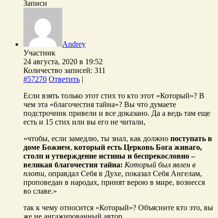
Записи
Andrey
Участник
24 августа, 2020 в 19:52
Количество записей: 311
#57270
Ответить
|
Если взять только этот стих то кто этот «Который»? В
чем эта «благочестия тайна»? Вы что думаете
подстрочник привели и все доказано. Да а ведь там еще
есть и 15 стих или вы его не читали,
«чтобы, если замедлю, ты знал, как должно
поступать в
доме Божием
,
который есть Церковь Бога живаго,
столп и утверждение истины и беспрекословно –
великая благочестия тайна:
Который был явлен в
плоти
, оправдал Себя в Духе, показал Себя Ангелам,
проповедан в народах, принят верою в мире, вознесся
во славе.»
так к чему относится «Который»? Объясните кто это, вы
же не ангажированный автор.