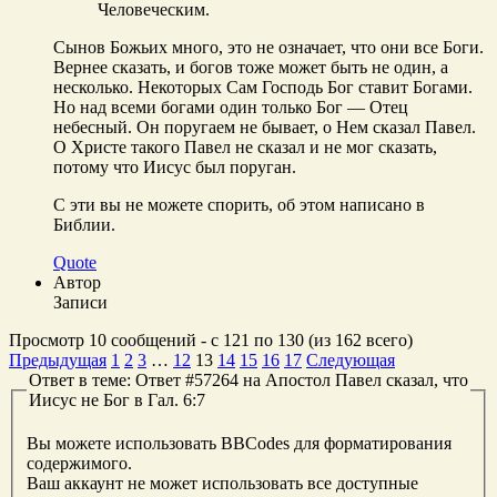
Человеческим.
Сынов Божьих много, это не означает, что они все Боги.
Вернее сказать, и богов тоже может быть не один, а
несколько. Некоторых Сам Господь Бог ставит Богами.
Но над всеми богами один только Бог — Отец
небесный. Он поругаем не бывает, о Нем сказал Павел.
О Христе такого Павел не сказал и не мог сказать,
потому что Иисус был поруган.
С эти вы не можете спорить, об этом написано в
Библии.
Quote
Автор
Записи
Просмотр 10 сообщений - с 121 по 130 (из 162 всего)
Предыдущая
1
2
3
…
12
13
14
15
16
17
Следующая
Ответ в теме: Ответ #57264 на Апостол Павел сказал, что
Иисус не Бог в Гал. 6:7
Вы можете использовать BBCodes для форматирования
содержимого.
Ваш аккаунт не может использовать все доступные