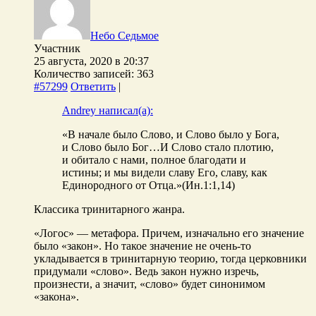
Небо Седьмое
Участник
25 августа, 2020 в 20:37
Количество записей: 363
#57299
Ответить
|
Andrey написал(а):
«В начале было Слово, и Слово было у Бога,
и Слово было Бог…И Слово стало плотию,
и обитало с нами, полное благодати и
истины; и мы видели славу Его, славу, как
Единородного от Отца.»(Ин.1:1,14)
Классика тринитарного жанра.
«Логос» — метафора. Причем, изначально его значение
было «закон». Но такое значение не очень-то
укладывается в тринитарную теорию, тогда церковники
придумали «слово». Ведь закон нужно изречь,
произнести, а значит, «слово» будет синонимом
«закона».