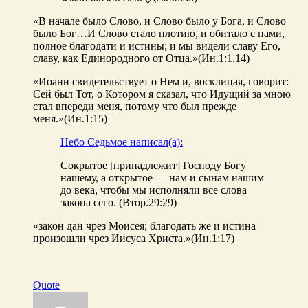
«В начале было Слово, и Слово было у Бога, и Слово
было Бог…И Слово стало плотию, и обитало с нами,
полное благодати и истины; и мы видели славу Его,
славу, как Единородного от Отца.»(Ин.1:1,14)
«Иоанн свидетельствует о Нем и, восклицая, говорит:
Сей был Тот, о Котором я сказал, что Идущий за мною
стал впереди меня, потому что был прежде
меня.»(Ин.1:15)
Небо Седьмое написал(а):
Сокрытое [принадлежит] Господу Богу
нашему, а открытое — нам и сынам нашим
до века, чтобы мы исполняли все слова
закона сего. (Втор.29:29)
«закон дан чрез Моисея; благодать же и истина
произошли чрез Иисуса Христа.»(Ин.1:17)
Quote