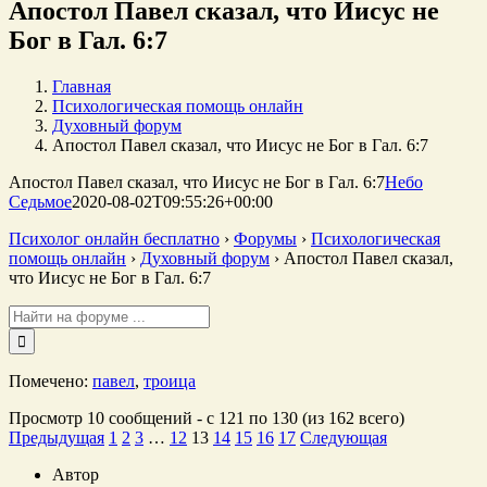
Апостол Павел сказал, что Иисус не
Бог в Гал. 6:7
Главная
Психологическая помощь онлайн
Духовный форум
Апостол Павел сказал, что Иисус не Бог в Гал. 6:7
Апостол Павел сказал, что Иисус не Бог в Гал. 6:7
Небо
Седьмое
2020-08-02T09:55:26+00:00
Психолог онлайн бесплатно
›
Форумы
›
Психологическая
помощь онлайн
›
Духовный форум
›
Апостол Павел сказал,
что Иисус не Бог в Гал. 6:7
Поиск:
Помечено:
павел
,
троица
Просмотр 10 сообщений - с 121 по 130 (из 162 всего)
Предыдущая
1
2
3
…
12
13
14
15
16
17
Следующая
Автор