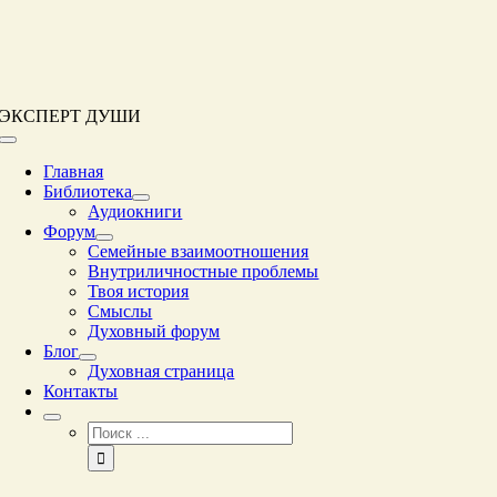
Перейти
к
контенту
ЭКСПЕРТ ДУШИ
Переключение
навигации
Главная
Библиотека
Аудиокниги
Форум
Семейные взаимоотношения
Внутриличностные проблемы
Твоя история
Смыслы
Духовный форум
Блог
Духовная страница
Контакты
Результат
поиска: