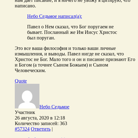
нам даёт писание, и я ничего не увожу я цитирую, что
написано.
Небо Седьмое написал(а):
Павел о Нем сказал, что Бог поругаем не
бывает. Посланный же Им Иисус Христос
был поруган.
Это все ваша философия и только ваши личные
измышления, и выводы. Павел нигде не сказал, что
Христос не Бог. Мало того и он и писание признают Его
и Богом (а точнее Сыном Божьим) и Сыном
Человеческим.
Quote
Небо Седьмое
Участник
26 августа, 2020 в 12:18
Количество записей: 363
#57324
Ответить
|